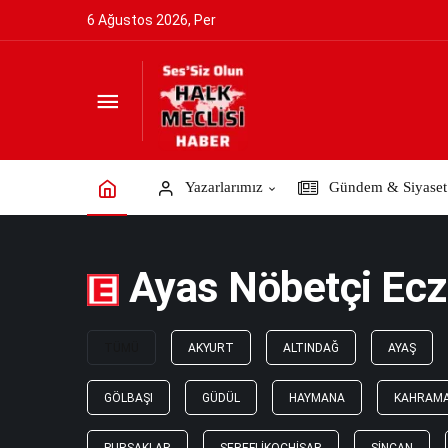
6 Ağustos 2026, Per
Yazarlarımız
Gündem & Siyaset
Ayas Nöbetçi Ecz
TÜMÜ
AKYURT
ALTINDAĞ
AYAŞ
GÖLBAŞI
GÜDÜL
HAYMANA
KAHRAM