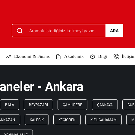
ARA
Ekonomi & Finans
Akademik
Bilgi
İletişi
aneler - Ankara
BALA
BEYPAZARI
ÇAMLIDERE
ÇANKAYA
ÇUB
ANKAZAN
KALECIK
KEÇIÖREN
KIZILCAHAMAM
M