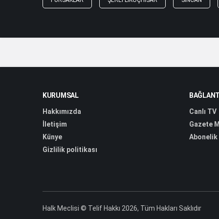
PURSAKLAR
ŞEREFLIKOÇHISAR
SINCAN
KURUMSAL
BAĞLANT
Hakkımızda
Canlı TV
İletişim
Gazete M
Künye
Abonelik
Gizlilik politikası
Halk Meclisi © Telif Hakkı 2026, Tüm Hakları Saklıdır