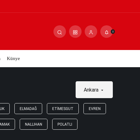
0
m
Künye
Ankara
UK
ELMADAĞ
ETIMESGUT
EVREN
AMAK
NALLIHAN
POLATLI