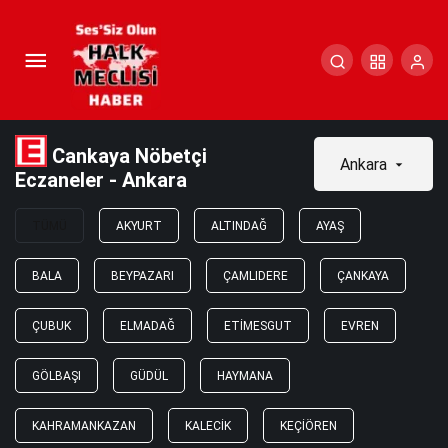
Cankaya Nöbetçi
Ankara
Eczaneler - Ankara
TÜMÜ
AKYURT
ALTINDAĞ
AYAŞ
BALA
BEYPAZARI
ÇAMLIDERE
ÇANKAYA
ÇUBUK
ELMADAĞ
ETIMESGUT
EVREN
GÖLBAŞI
GÜDÜL
HAYMANA
KAHRAMANKAZAN
KALECIK
KEÇIÖREN