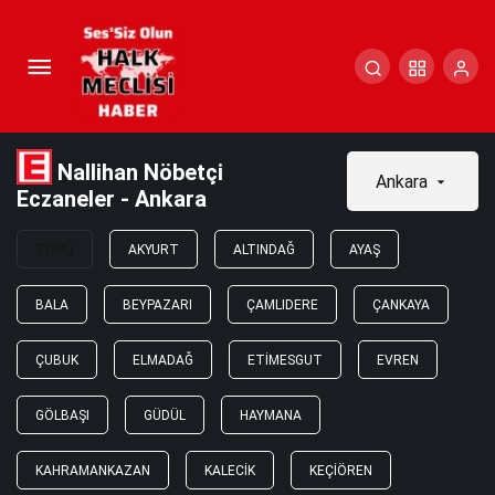
Nallihan Nöbetçi
Ankara
Eczaneler - Ankara
TÜMÜ
AKYURT
ALTINDAĞ
AYAŞ
BALA
BEYPAZARI
ÇAMLIDERE
ÇANKAYA
ÇUBUK
ELMADAĞ
ETIMESGUT
EVREN
GÖLBAŞI
GÜDÜL
HAYMANA
KAHRAMANKAZAN
KALECIK
KEÇIÖREN