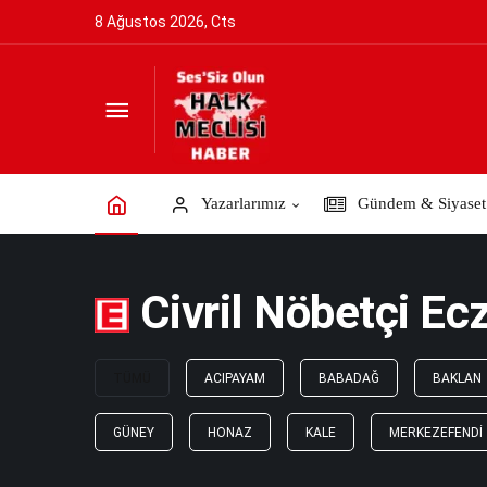
8 Ağustos 2026, Cts
Yazarlarımız
Gündem & Siyaset
Civril Nöbetçi Ecz
TÜMÜ
ACIPAYAM
BABADAĞ
BAKLAN
GÜNEY
HONAZ
KALE
MERKEZEFENDI