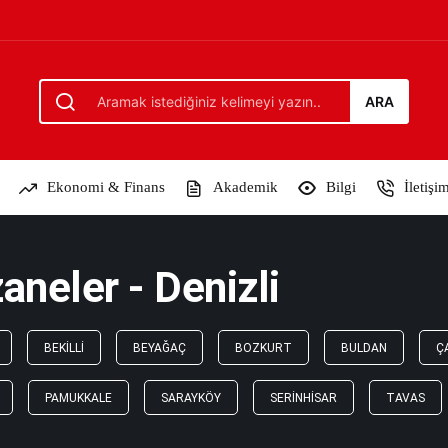
ARA
Ekonomi & Finans
Akademik
Bilgi
İletişi
aneler - Denizli
BEKILLI
BEYAĞAÇ
BOZKURT
BULDAN
Ç
PAMUKKALE
SARAYKÖY
SERINHISAR
TAVAS