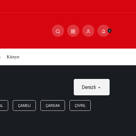
0
m
Künye
Denizli
AL
ÇAMELI
ÇARDAK
ÇIVRIL