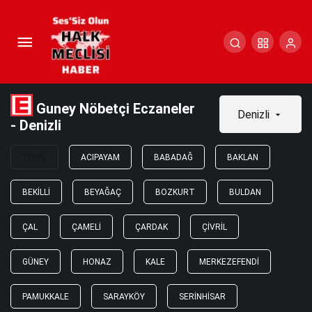
Guney Nöbetçi Eczaneler
Denizli
- Denizli
TÜMÜ
ACIPAYAM
BABADAĞ
BAKLAN
BEKILLI
BEYAĞAÇ
BOZKURT
BULDAN
ÇAL
ÇAMELI
ÇARDAK
ÇIVRIL
GÜNEY
HONAZ
KALE
MERKEZEFENDI
PAMUKKALE
SARAYKÖY
SERINHISAR