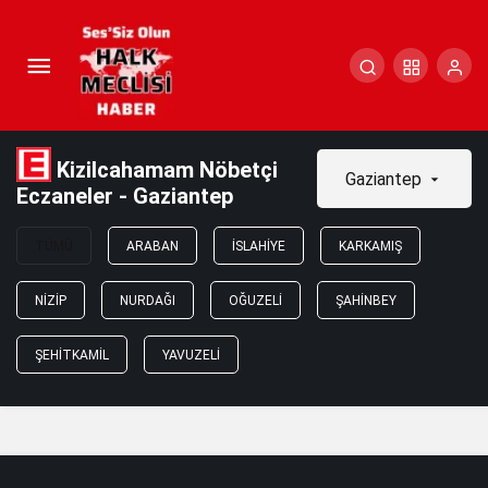
Kizilcahamam Nöbetçi
Gaziantep
Eczaneler - Gaziantep
TÜMÜ
ARABAN
İSLAHIYE
KARKAMIŞ
NIZIP
NURDAĞI
OĞUZELI
ŞAHINBEY
ŞEHITKAMIL
YAVUZELI