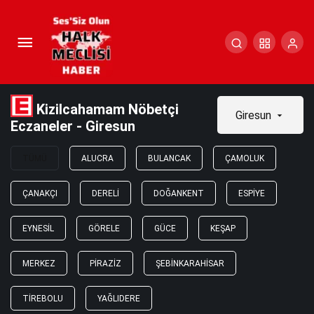
Kizilcahamam Nöbetçi
Giresun
Eczaneler - Giresun
TÜMÜ
ALUCRA
BULANCAK
ÇAMOLUK
ÇANAKÇI
DERELI
DOĞANKENT
ESPIYE
EYNESIL
GÖRELE
GÜCE
KEŞAP
MERKEZ
PIRAZIZ
ŞEBINKARAHISAR
TIREBOLU
YAĞLIDERE