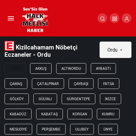
Kizilcahamam Nöbetçi
Ordu
Eczaneler - Ordu
TÜMÜ
AKKUŞ
ALTINORDU
AYBASTI
ÇAMAŞ
ÇATALPINAR
ÇAYBAŞI
FATSA
GÖLKÖY
GÜLYALI
GÜRGENTEPE
İKIZCE
KABADÜZ
KABATAŞ
KORGAN
KUMRU
MESUDIYE
PERŞEMBE
ULUBEY
ÜNYE