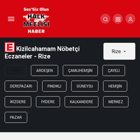
Kizilcahamam Nöbetçi
Rize
Eczaneler - Rize
TÜMÜ
ARDEŞEN
ÇAMLIHEMŞIN
ÇAYELI
DEREPAZARI
FINDIKLI
GÜNEYSU
HEMŞIN
İKIZDERE
İYIDERE
KALKANDERE
MERKEZ
PAZAR