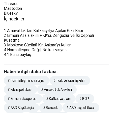
Threads
Mastodon
Bluesky
İçindekiler
1
Arnavutluk’tan Kafkasya’ya Açılan Gizli Kapı
2
Ermeni Asala akıllı PKK’sı, Zengezur ve İki Cepheli
Kuşatma
3
Moskova Gücünü Kır, Ankara’yı Kullan
4
Normalleşme Değil, Nötralizasyon
4.1
Bunu paylaş:
Haberle ilgili daha fazlası:
# normalleşme stratejisi
# Türkiye İsrail ilişkileri
# Kıbrıs politikası
# Arnavutluk Alevileri
# Ermeni diasporası
# Kafkasya planı
# BOP
# ABD Büyükelçisi
# Barrack
# ABD dış politikası