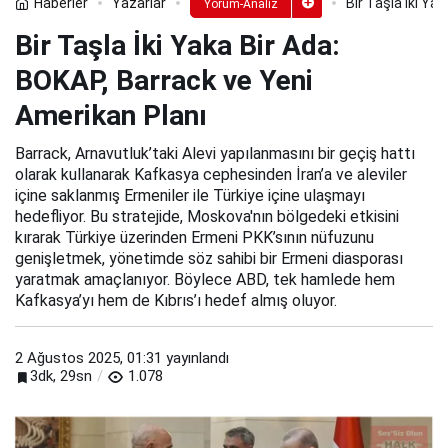
Haberler
Yazarlar
Bir Taşla İki Ya
Yorum-Analiz
Bir Taşla İki Yaka Bir Ada:
BOKAP, Barrack ve Yeni
Amerikan Planı
Barrack, Arnavutluk’taki Alevi yapılanmasını bir geçiş hattı
olarak kullanarak Kafkasya cephesinden İran’a ve aleviler
içine saklanmış Ermeniler ile Türkiye içine ulaşmayı
hedefliyor. Bu stratejide, Moskova'nın bölgedeki etkisini
kırarak Türkiye üzerinden Ermeni PKK’sının nüfuzunu
genişletmek, yönetimde söz sahibi bir Ermeni diasporası
yaratmak amaçlanıyor. Böylece ABD, tek hamlede hem
Kafkasya’yı hem de Kıbrıs’ı hedef almış oluyor.
2 Ağustos 2025, 01:31
yayınlandı
3dk, 29sn
1.078