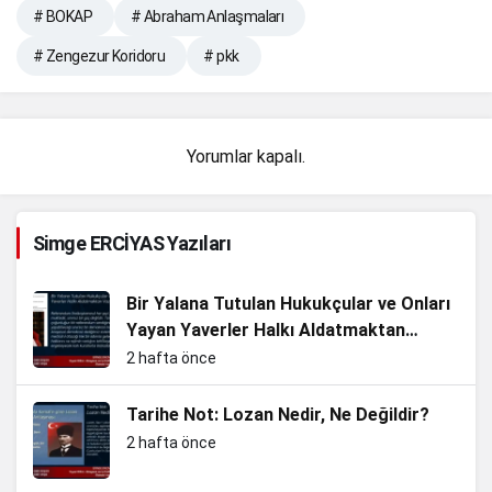
# BOKAP
# Abraham Anlaşmaları
# Zengezur Koridoru
# pkk
Yorumlar kapalı.
Simge ERCİYAS Yazıları
Bir Yalana Tutulan Hukukçular ve Onları
Yayan Yaverler Halkı Aldatmaktan
Vazgeçin
2 hafta önce
Tarihe Not: Lozan Nedir, Ne Değildir?
2 hafta önce