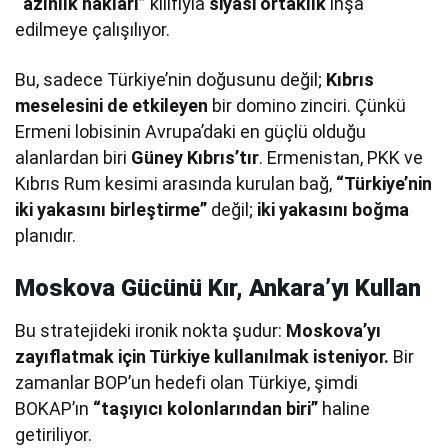
“azınlık hakları”
kılıfıyla
siyasi ortaklık
inşa
edilmeye çalışılıyor.
Bu, sadece Türkiye’nin doğusunu değil;
Kıbrıs
meselesini de etkileyen
bir domino zinciri. Çünkü
Ermeni lobisinin Avrupa’daki en güçlü olduğu
alanlardan biri
Güney Kıbrıs’tır
. Ermenistan, PKK ve
Kıbrıs Rum kesimi arasında kurulan bağ,
“Türkiye’nin
iki yakasını birleştirme”
değil;
iki yakasını boğma
planıdır.
Moskova Gücünü Kır, Ankara’yı Kullan
Bu stratejideki ironik nokta şudur:
Moskova’yı
zayıflatmak için Türkiye kullanılmak isteniyor.
Bir
zamanlar BOP’un hedefi olan Türkiye, şimdi
BOKAP’ın
“taşıyıcı kolonlarından biri”
haline
getiriliyor.