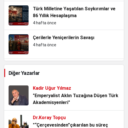
Türk Milletine Yaşatılan Soykırımlar ve
86 Yıllık Hesaplaşma
4 hafta önce
Çerilerle Yeniçerilerin Savaşı
4 hafta önce
Slav kardeşliğini koruma ve Nazizm ile
Diğer Yazarlar
mücadele…Yersen
4 hafta önce
Kadir Uğur Yılmaz
TBMM’nin Yok Hükmü
"Emperyalist Aklın Tuzağına Düşen Türk
Akademisyenleri"
1 ay önce
Dr.Koray Topçu
AKP’li Başkan Tek Bir Demeci ile 6
"“Çerçevesinden”çıkarılan bu süreç