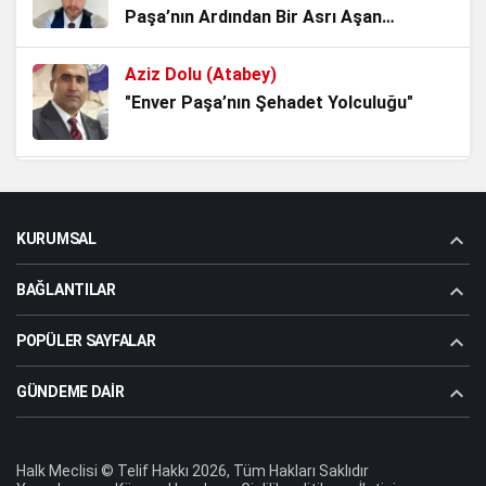
Rapor
Paşa’nın Ardından Bir Asrı Aşan
3 ay önce
Sessizlik"
Aziz Dolu (Atabey)
ALMAN VAKIFLARI VE GİZLİ
"Enver Paşa’nın Şehadet Yolculuğu"
AJANDALARI
3 ay önce
Sevda Güneş Kıran
İran, BAE’de bulunan bulut tohumlama
"GAZİ BEKLETİLMEZ"
tesisini vurdu. Aselsan Projeyi devir mi
KURUMSAL
alıyor?
3 ay önce
BAĞLANTILAR
Dr.Koray Topçu
"Gazi Erdal Özdemir’in gözlerine
POPÜLER SAYFALAR
bakacak cesaret lazım"
GÜNDEME DAIR
Aziz Dolu (Atabey)
"Atatürk adam gibi adamdır"
Halk Meclisi © Telif Hakkı 2026, Tüm Hakları Saklıdır