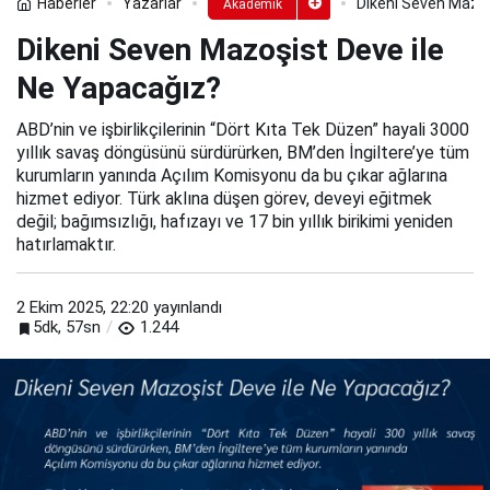
Haberler
Yazarlar
Dikeni Seven Mazoş
Akademik
Dikeni Seven Mazoşist Deve ile
Ne Yapacağız?
ABD’nin ve işbirlikçilerinin “Dört Kıta Tek Düzen” hayali 3000
yıllık savaş döngüsünü sürdürürken, BM’den İngiltere’ye tüm
kurumların yanında Açılım Komisyonu da bu çıkar ağlarına
hizmet ediyor. Türk aklına düşen görev, deveyi eğitmek
değil; bağımsızlığı, hafızayı ve 17 bin yıllık birikimi yeniden
hatırlamaktır.
2 Ekim 2025, 22:20
yayınlandı
5dk, 57sn
1.244