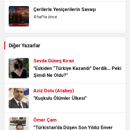
Çerilerle Yeniçerilerin Savaşı
4 hafta önce
Slav kardeşliğini koruma ve Nazizm ile
Diğer Yazarlar
mücadele…Yersen
4 hafta önce
Sevda Güneş Kıran
TBMM’nin Yok Hükmü
"Eskiden “Türkiye Kazandı” Derdik… Peki
Şimdi Ne Oldu?"
1 ay önce
Aziz Dolu (Atabey)
AKP’li Başkan Tek Bir Demeci ile 6
"Kuşkulu Ölümler Ülkesi"
Anayasa Maddesini Çiğnedi.
3 ay önce
Ömer Çam
Bu, Düzen ile Düzülenin oyunu! Akademik
"Türkistan’da Düşen Son Yıldız Enver