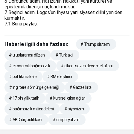
6
Dördüncü adım, Hafızanın Hakikati yani kültürel ve
epistemik direnişi güçlendirmektir.
7
Beşinci adım, Logos’un İhyası yani siyaset dilini yeniden
kurmaktır.
7.1
Bunu paylaş:
Haberle ilgili daha fazlası:
# Trump sistemi
# uluslararası düzen
# Türk aklı
# ekonomik bağımsızlık
# dikeni seven deve metaforu
# politik makale
# BM eleştirisi
# İngiltere sömürge geleneği
# Gazze krizi
# 17 bin yıllık tarih
# küresel çıkar ağları
# bağımsızlık mücadelesi
# siyonizm
# ABD dış politikası
# emperyalizm