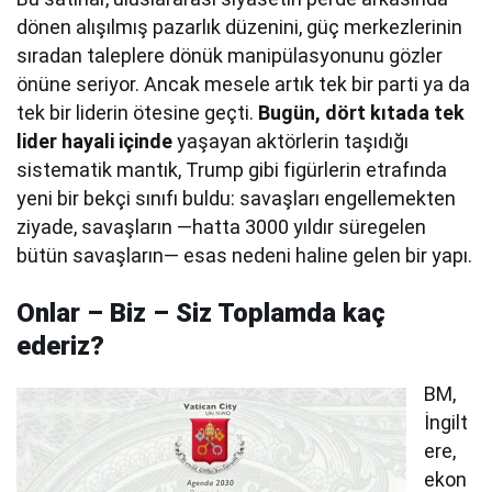
dönen alışılmış pazarlık düzenini, güç merkezlerinin
sıradan taleplere dönük manipülasyonunu gözler
önüne seriyor. Ancak mesele artık tek bir parti ya da
tek bir liderin ötesine geçti.
Bugün, dört kıtada tek
lider hayali içinde
yaşayan aktörlerin taşıdığı
sistematik mantık, Trump gibi figürlerin etrafında
yeni bir bekçi sınıfı buldu: savaşları engellemekten
ziyade, savaşların —hatta 3000 yıldır süregelen
bütün savaşların— esas nedeni haline gelen bir yapı.
Onlar – Biz – Siz Toplamda kaç
ederiz?
BM,
İngilt
ere,
ekon