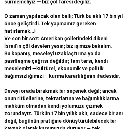
sürmemeliyiz — biz çöl faresi değiliz.
O zaman yapılacak olan belli; Türk bu aklı 17 bin yıl
önce geliştirdi. Tek yapmamız gereken
hatırlamak…!
Ve son bir söz: Amerikan çöllerindeki dikeni
İsrail’in çöl develeri yesin; biz işimize bakalım.
Bu kapanış, meseleyi uzaklaştırma ya da
pasifleşme çağrısı değildir; tam tersi, kendi
meselemizi —kültürel, ekonomik ve politik
bağımsızlığımızı— kurma kararlılığının ifadesidir.
Deveyi orada bırakmak bir seçenek değil; ancak
onun ritüellerine, tekrarlarına ve bağımlılıklarına
mahkûm olmadan kendi yolumuzu çizmek
zorundayız. Türkün 17 bin yıllık aklı, sadece bir anı
değil, bugünün pratiğine dönüştürülebilecek bir
kaynak olarak karşımızda duruyor — tek