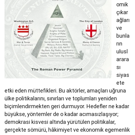
omik
çıkar
ağları
ve
bunla
rın
ulusl
arara
sı
siyas
ete
etki eden müttefikleri. Bu aktörler, amaçları uğruna
ülke politikalarını, sınırları ve toplumları yeniden
biçimlendirmekten geri durmuyor. Hedefler ne kadar
büyükse, yöntemler de o kadar acımasızlaşıyor;
demokrasi kisvesi altında yürütülen politikalar,
gerçekte sömürü, hâkimiyet ve ekonomik egemenlik