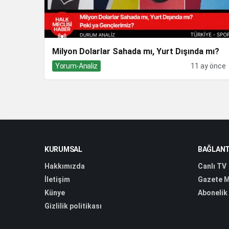
Milyon Dolarlar Sahada mı, Yurt Dışında mı?
Yorum-Analiz
11 ay önce
KURUMSAL
BAĞLANT
Hakkımızda
Canlı TV
İletişim
Gazete M
Künye
Abonelik
Gizlilik politikası