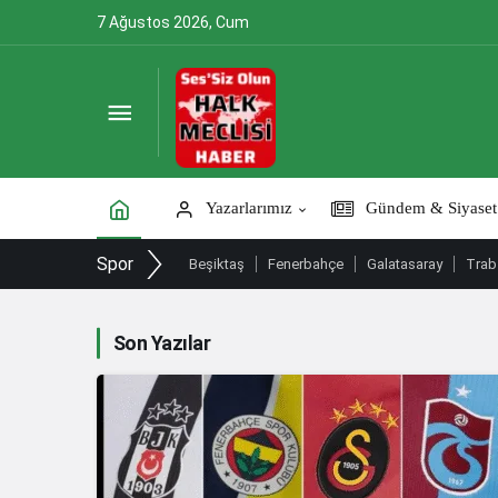
7 Ağustos 2026, Cum
Yazarlarımız
Gündem & Siyaset
Spor
Beşiktaş
Fenerbahçe
Galatasaray
Trab
Son Yazılar