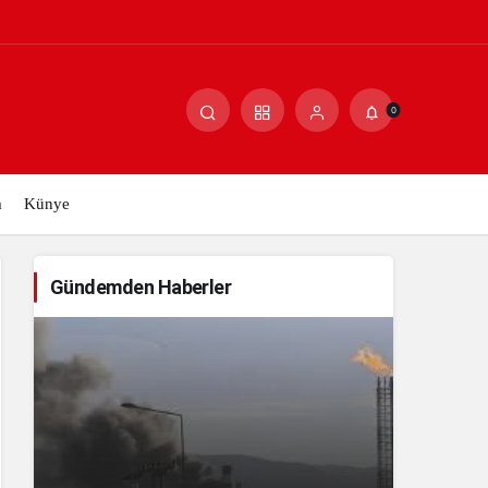
atik Yapıyı İşaret Ediyor
0
m
Künye
Gündemden Haberler