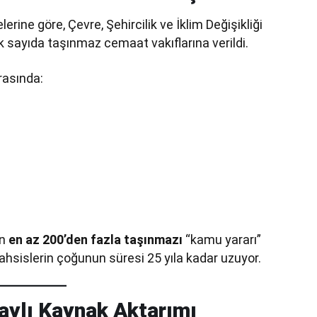
rine göre, Çevre, Şehircilik ve İklim Değişikliği
ok sayıda taşınmaz cemaat vakıflarına verildi.
rasında:
ın
en az 200’den fazla taşınmazı
“kamu yararı”
 Tahsislerin çoğunun süresi 25 yıla kadar uzuyor.
laylı Kaynak Aktarımı