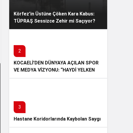
Körfez’in Üstüne Çöken Kara Kabus:
TÜPRAŞ Sessizce Zehir mi Saçıyor?
2
KOCAELİ’DEN DÜNYAYA AÇILAN SPOR
VE MEDYA VİZYONU: “HAYDİ YELKEN
BASIN!” İLK BASIN BULUŞMASINI
GERÇEKLEŞTİRDİ
3
Hastane Koridorlarında Kaybolan Saygı