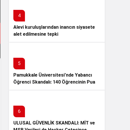
4
Alevi kuruluşlarından inancın siyasete
alet edilmesine tepki
5
Pamukkale Üniversitesi’nde Yabancı
Öğrenci Skandalı: 140 Öğrencinin Puanı
Değiştirilerek Tıp ve Diş Hekimliğine
Yerleştirildi
6
ULUSAL GÜVENLİK SKANDALI: MİT ve
MSB Verileri de Hacker Çetesince