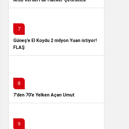
Çalındı!
7
Güneş’e El Koydu 2 milyon Yuan istiyor!
FLAŞ
8
7’den 70’e Yelken Açan Umut
9