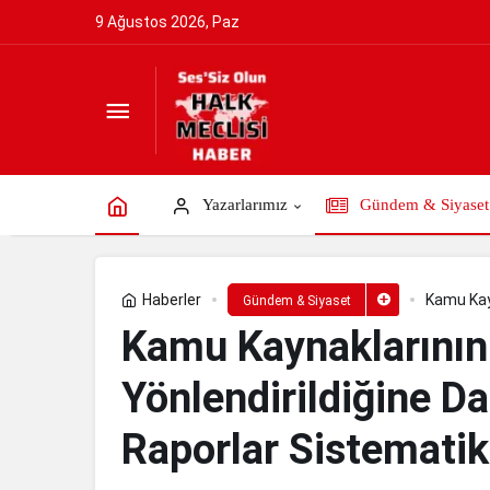
9 Ağustos 2026, Paz
Kamu Kaynaklarının Cemaat Vakıflarına
Paylaş
Yorum Yap
Yazarlarımız
Gündem & Siyaset
Haberler
Kamu Kayn
Gündem & Siyaset
Resmi Rap
Kamu Kaynaklarının
Yönlendirildiğine Da
Raporlar Sistematik 