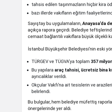
tahsis edilen taşınmazların hiçbir kira ö
bazı illerde vakıfların eğitim faaliyetleri
Sayıştay bu uygulamaların,
Anayasa’da dev
açıkça rapora geçirdi. Belediye teftişlerin
cemaat bağlantılı vakıflara büyük ölçekli k
İstanbul Büyükşehir Belediyesi’nin eski yö
TÜRGEV ve TÜGVA’ya toplam
357 milyo
Bu yapılara
araç tahsisi, ücretsiz bina 
ayrıcalıklar verildi.
Okçular Vakfı’na ait tesislerin ve arazile
belirlendi.
Bu bulgular, hem belediye müfettiş rapor
önergelerinde yer aldı.