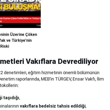
eninin Üzerine Çöken
ifak ve Türkiye’nin
 Riski
metleri Vakıflara Devrediliyor
022 denetimleri, eğitim hizmetinin önemli bölümünün
. Denetim raporlarında, MEB’in TÜRGEV, Ensar Vakfı, İlim
okollerin:
i taşıdığı
,
 binalarının
vakıflara bedelsiz tahsis edildiği
,