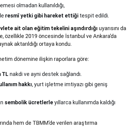
demesi olmadan kullanıldığı,
nde
resmî yetki gibi hareket ettiği
tespit edildi.
lete ait olan eğitim tekelini aşındırdığı
uyarısını da
de, özellikle 2019 öncesinde İstanbul ve Ankara’da
aynak aktarıldığı ortaya kondu.
netim dönemine ilişkin raporlara göre:
n TL
nakdi ve ayni destek sağlandı.
kullanım hakkı
, yurt işletme imtiyazı gibi geniş
rin
sembolik ücretlerle
yıllarca kullanımda kaldığı
larında hem de TBMM’de verilen araştırma