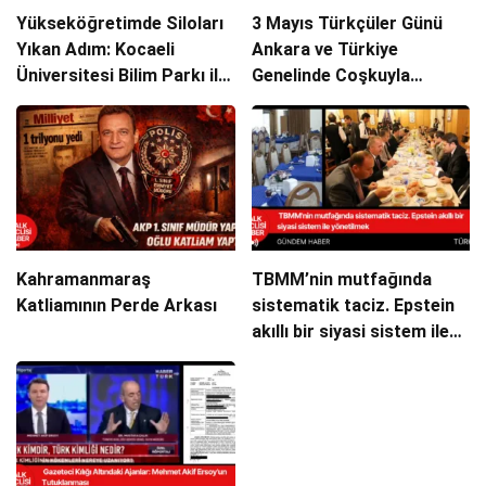
Yükseköğretimde Siloları
3 Mayıs Türkçüler Günü
Yıkan Adım: Kocaeli
Ankara ve Türkiye
Üniversitesi Bilim Parkı ile
Genelinde Coşkuyla
Akademide Ezber Bozdu!
Kutlanacak!
Kahramanmaraş
TBMM’nin mutfağında
Katliamının Perde Arkası
sistematik taciz. Epstein
akıllı bir siyasi sistem ile
yönetilmek