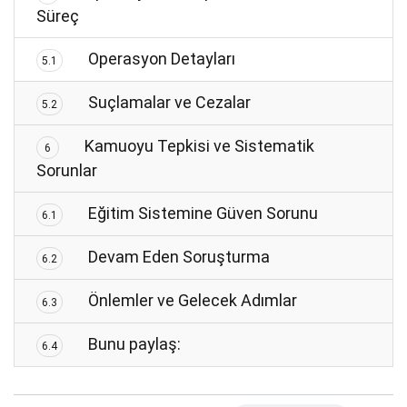
Süreç
Operasyon Detayları
5.1
Suçlamalar ve Cezalar
5.2
Kamuoyu Tepkisi ve Sistematik
6
Sorunlar
Eğitim Sistemine Güven Sorunu
6.1
Devam Eden Soruşturma
6.2
Önlemler ve Gelecek Adımlar
6.3
Bunu paylaş:
6.4