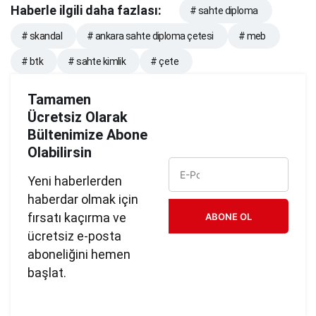
Haberle ilgili daha fazlası:
# sahte diploma
# skandal
# ankara sahte diploma çetesi
# meb
# btk
# sahte kimlik
# çete
Tamamen
Ücretsiz Olarak
Bültenimize Abone
Olabilirsin
Yeni haberlerden
haberdar olmak için
fırsatı kaçırma ve
ABONE OL
ücretsiz e-posta
aboneliğini hemen
başlat.