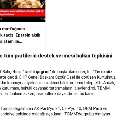
 mutfağında
 taciz. Epstein akıllı
 sistem ile
ek
ce tüm partilerin destek vermesi halkın tepkisini
 Bahçeli’nin
“tarihi çağrısı”
ile başlatılan süreçte,
“Terörsüz
ekete geçti. CHP Genel Başkanı Özgür Özel ile görüşen Kurtulmuş,
 komisyon üyelerinin isimlerini bildirmelerini talep etti. Ancak,
 kurulması, hukuki dayanak tartışmalarını alevlendirdi. TBMM
r izin bulunmazken, teamüllere dayandırılan bu karar,
 temsil dağılımının AK Parti’ye 21, CHP’ye 10, DEM Parti ve
r sandalye şeklinde olacağı açıklandı. TBMM’de grubu olmayan