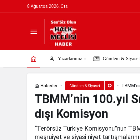
8 Ağustos 2026, Cts
TBMM’nin 100.yıl Sınavı: Halka Rağmen
Yazarlarımız
Gündem & Siyaset
Haberler
TBMM’nin
Gündem & Siyaset
TBMM’nin 100.yıl S
dışı Komisyon
“Terörsüz Türkiye Komisyonu”nun TBM
meşruiyet ve siyasi niyet tartışmaların