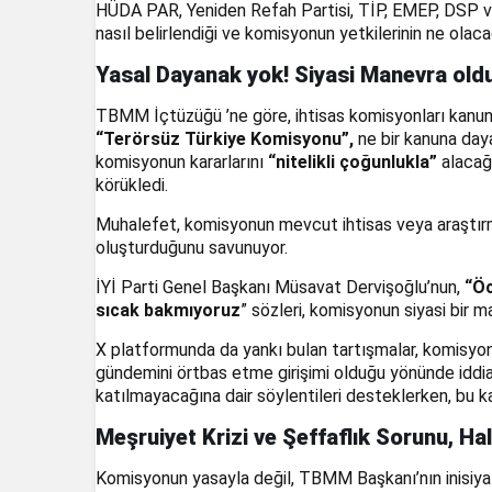
HÜDA PAR, Yeniden Refah Partisi, TİP, EMEP, DSP ve 
nasıl belirlendiği ve komisyonun yetkilerinin ne olacağ
Yasal Dayanak yok! Siyasi Manevra oldu
TBMM İçtüzüğü ’ne göre, ihtisas komisyonları kanunla
“Terörsüz Türkiye Komisyonu”,
ne bir kanuna day
komisyonun kararlarını
“nitelikli çoğunlukla”
alacağı
körükledi.
Muhalefet, komisyonun mevcut ihtisas veya araştırma
oluşturduğunu savunuyor.
İYİ Parti Genel Başkanı Müsavat Dervişoğlu’nun,
“Öc
sıcak bakmıyoruz
” sözleri, komisyonun siyasi bir 
X platformunda da yankı bulan tartışmalar, komisy
gündemini örtbas etme girişimi olduğu yönünde iddial
katılmayacağına dair söylentileri desteklerken, bu k
Meşruiyet Krizi ve Şeffaflık Sorunu, Ha
Komisyonun yasayla değil, TBMM Başkanı’nın inisiyati