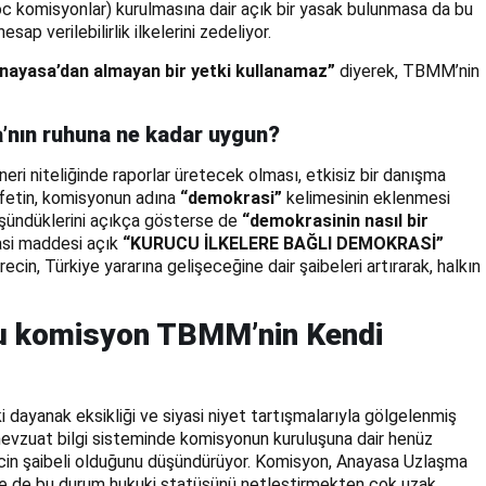
oc komisyonlar) kurulmasına dair açık bir yasak bulunmasa da bu
sap verilebilirlik ilkelerini zedeliyor.
Anayasa’dan almayan bir yetki kullanamaz”
diyerek, TBMM’nin
a’nın ruhuna ne kadar uygun?
eri niteliğinde raporlar üretecek olması, etkisiz bir danışma
lefetin, komisyonun adına
“demokrasi”
kelimesinin eklenmesi
düşündüklerini açıkça gösterse de
“demokrasinin nasıl bir
asi maddesi açık
“KURUCU İLKELERE BAĞLI DEMOKRASİ”
in, Türkiye yararına gelişeceğine dair şaibeleri artırarak, halkın
bu komisyon TBMM’nin Kendi
i dayanak eksikliği ve siyasi niyet tartışmalarıyla gölgelenmiş
evzuat bilgi sisteminde komisyonun kuruluşuna dair henüz
cin şaibeli olduğunu düşündürüyor. Komisyon, Anayasa Uzlaşma
se de bu durum hukuki statüsünü netleştirmekten çok uzak.