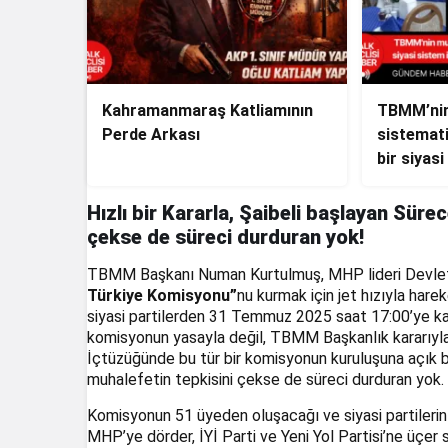
Kahramanmaraş Katliamının
TBMM’nin
Perde Arkası
sistematik
bir siyasi
yönetilm
Hızlı bir Kararla, Şaibeli başlayan Süre
çekse de süreci durduran yok!
TBMM Başkanı Numan Kurtulmuş, MHP lideri Devlet
Türkiye Komisyonu”
nu kurmak için jet hızıyla har
siyasi partilerden 31 Temmuz 2025 saat 17:00’ye kadar
komisyonun yasayla değil, TBMM Başkanlık kararıyla
İçtüzüğünde bu tür bir komisyonun kuruluşuna açık bi
muhalefetin tepkisini çekse de süreci durduran yok.
Komisyonun 51 üyeden oluşacağı ve siyasi partilerin
MHP’ye dörder, İYİ Parti ve Yeni Yol Partisi’ne üçe