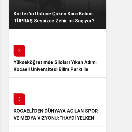
Körfez’in Üstüne Çöken Kara Kabus:
TÜPRAŞ Sessizce Zehir mi Saçıyor?
2
Yükseköğretimde Siloları Yıkan Adım:
Kocaeli Üniversitesi Bilim Parkı ile
Akademide Ezber Bozdu!
3
KOCAELİ’DEN DÜNYAYA AÇILAN SPOR
VE MEDYA VİZYONU: “HAYDİ YELKEN
BASIN!” İLK BASIN BULUŞMASINI