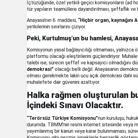
İçtüzüğünde, özel yetkili geçici komisyonların (ad h
tür yapıların teamüllere dayandırılması, şeffaflık ve he
Anayasa’nın 6. maddesi,
“Hiçbir organ, kaynağını 
yetkilerinin sınırlarını çiziyor.
Peki, Kurtulmuş’un bu hamlesi, Anayas
Komisyonun yasal bağlayıcılığı olmaması, yalnızca ön
platformu olacağı eleştirilerini güçlendiriyor. Muha
talebi ise, sürecin şeffaf ve kapsayıcı olmadığını 
demokrasi”
olacağı belli değil. Anayasanın demokr
olması gerekmekte lakin ucu açık demokrasi dahi sürec
muhalefete dair güvenini azaltıyor.
Halka rağmen oluşturulan 
İçindeki Sınavı Olacaktır.
“Terörsüz Türkiye Komisyonu”
nun kuruluşu, hukuk
durumda. TBMM’nin resmi internet sitesinde veya m
yayımlanmış bir kanun veya karar bulunmaması, süre
Komisyonu gibi geçmiş örneklerle benzerlik göster