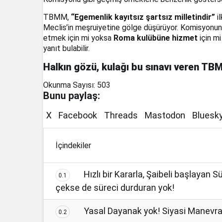
TBMM,
“Egemenlik kayıtsız şartsız milletindir”
il
Meclis’in meşruiyetine gölge düşürüyor. Komisyonun,
etmek için mi yoksa
Roma kulübüne hizmet
için mi
yanıt bulabilir.
Halkın gözü, kulağı bu sınavı veren TB
Okunma Sayısı:
503
Bunu paylaş:
X
Facebook
Threads
Mastodon
Bluesk
İçindekiler
Hızlı bir Kararla, Şaibeli başlayan 
0.1
çekse de süreci durduran yok!
Yasal Dayanak yok! Siyasi Manevra 
0.2