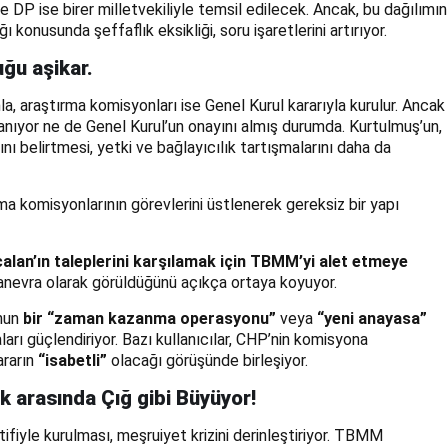
DP ise birer milletvekiliyle temsil edilecek. Ancak, bu dağılımın
ı konusunda şeffaflık eksikliği, soru işaretlerini artırıyor.
ğu aşikar.
, araştırma komisyonları ise Genel Kurul kararıyla kurulur. Ancak
anıyor ne de Genel Kurul’un onayını almış durumda. Kurtulmuş’un,
nı belirtmesi, yetki ve bağlayıcılık tartışmalarını daha da
 komisyonlarının görevlerini üstlenerek gereksiz bir yapı
alan’ın taleplerini karşılamak için TBMM’yi alet etmeye
manevra olarak görüldüğünü açıkça ortaya koyuyor.
onun
bir “zaman kazanma operasyonu”
veya
“yeni anayasa”
arı güçlendiriyor. Bazı kullanıcılar, CHP’nin komisyona
ararın
“isabetli”
olacağı görüşünde birleşiyor.
lk arasında Çığ gibi Büyüyor!
fiyle kurulması, meşruiyet krizini derinleştiriyor. TBMM