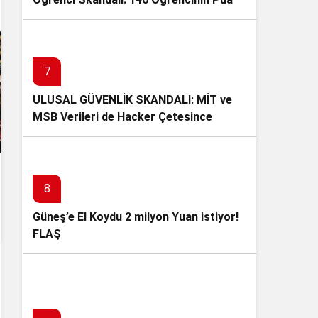
Değiştirilerek Tıp ve Diş Hekimliğine
Yerleştirildi
7
ULUSAL GÜVENLİK SKANDALI: MİT ve
MSB Verileri de Hacker Çetesince
Çalındı!
8
Güneş’e El Koydu 2 milyon Yuan istiyor!
FLAŞ