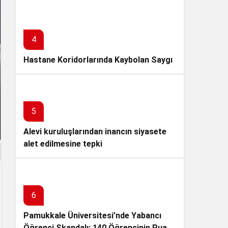
GERÇEKLEŞTİRDİ
4
Hastane Koridorlarında Kaybolan Saygı
5
Alevi kuruluşlarından inancın siyasete
alet edilmesine tepki
6
Pamukkale Üniversitesi’nde Yabancı
Öğrenci Skandalı: 140 Öğrencinin Puanı