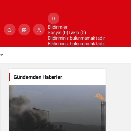
Paylaş
Yorum Yap
0
Bildirimler
Sosyal (0)
Takip (0)
Bildiriminiz bulunmamaktadır.
Bildiriminiz bulunmamaktadır.
ye
Gündemden Haberler