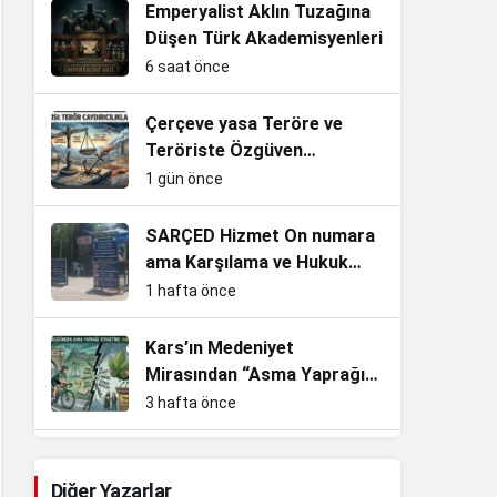
Emperyalist Aklın Tuzağına
Düşen Türk Akademisyenleri
6 saat önce
Çerçeve yasa Teröre ve
Teröriste Özgüven
vermekten başka işe
1 gün önce
YARAMAZ!
SARÇED Hizmet On numara
ama Karşılama ve Hukuk
Sıfır!
1 hafta önce
Kars’ın Medeniyet
Mirasından “Asma Yaprağı”
Siyasetine: Yakıştı mı İnan
3 hafta önce
Bey?
VESAYET! GERÇEK
KURTULUŞUN REÇETESİ.
Diğer Yazarlar