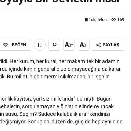
1dk, 54sn
159
BEĞEN
+
-
PAYLAŞ
rildi. Her kurum, her kural, her makam tek bir adamın
 ordu içinde kimin general olup olmayacağına da karar
 Bu millet, hiçbir mermi sıkılmadan, bir işgalin
enlik kayıtsız şartsız milletindir” demişti. Bugün
cehaletin, sorgulamayan yığınların elinde oyuncak
itrin süsü. Seçim? Sadece kalabalıklara “kendinizi
ç değişmiyor. Sonuç da, düzen de, güç de hep aynı elde