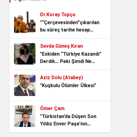
3 hafta önce
Dr.Koray Topçu
Kitap yüklü merkepler!
"“Çerçevesinden”çıkarılan
4 hafta önce
bu süreç tarihe hesap
verecek."
Sevda Güneş Kıran
Kemalizm’in En Büyük Sınavı:
"Eskiden “Türkiye Kazandı”
Adını Taşımak mı, Ruhunu
Derdik… Peki Şimdi Ne
Yaşatmak mı?
1 ay önce
Oldu?"
Aziz Dolu (Atabey)
Noter Çilesi, Makamı alan
"Kuşkulu Ölümler Ülkesi"
kendisini Hukukun Üstünde
Görüyor.
1 ay önce
Ömer Çam
Vesayetin Kurumsallaşması
"Türkistan’da Düşen Son
“ideal iktidarlar ideal toplum
Yıldız Enver Paşa’nın
yaratamaz!”
1 ay önce
Ardından Bir Asrı Aşan