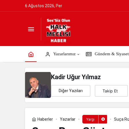
6 Ağustos 2026, Per
Suça Rıza Gösteren Millet, Adalet İs
Yazarlarımız
Gündem & Siyaset
Kadir Uğur Yılmaz
Diğer Yazıları
Takip Et
Haberler
Yazarlar
Suça Rı
Yargı