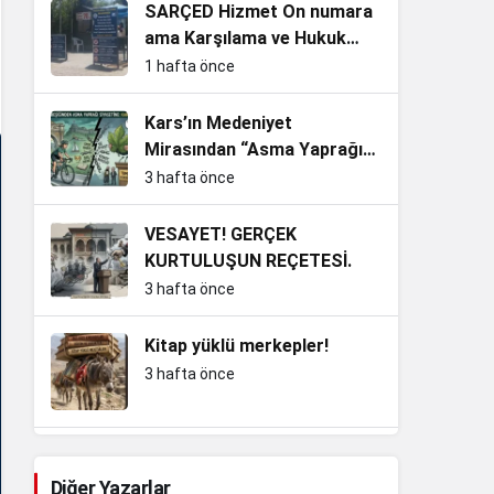
SARÇED Hizmet On numara
ama Karşılama ve Hukuk
Sıfır!
1 hafta önce
Kars’ın Medeniyet
Mirasından “Asma Yaprağı”
Siyasetine: Yakıştı mı İnan
3 hafta önce
Bey?
VESAYET! GERÇEK
KURTULUŞUN REÇETESİ.
3 hafta önce
Kitap yüklü merkepler!
3 hafta önce
Kemalizm’in En Büyük Sınavı:
Adını Taşımak mı, Ruhunu
Diğer Yazarlar