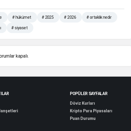
e
# hükümet
# 2025
# 2026
# ortaklık nedir
ı
# siyaset
orumlar kapalı.
ILAR
POPÜLER SAYFALAR
Döviz Kurları
anşetleri
Kripto Para Piyasaları
Puan Durumu