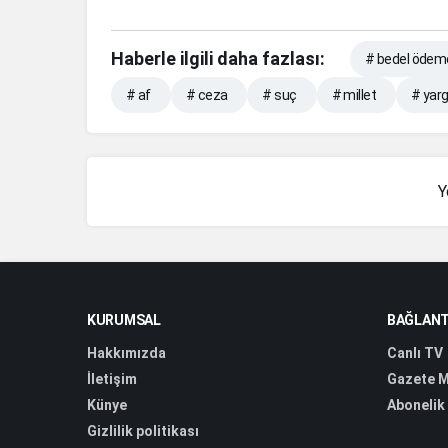
Haberle ilgili daha fazlası:
# bedel ödem
# af
# ceza
# suç
# millet
# yarg
Y
KURUMSAL
BAĞLANT
Hakkımızda
Canlı TV
İletişim
Gazete M
Künye
Abonelik
Gizlilik politikası