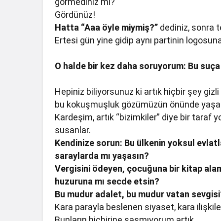
görmediniz mi?
Gördünüz!
Hatta “Aaa öyle miymiş?”
dediniz, sonra t
Ertesi gün yine gidip aynı partinin logosuna
O halde bir kez daha soruyorum: Bu suça 
Hepiniz biliyorsunuz ki artık hiçbir şey gizl
bu kokuşmuşluk gözümüzün önünde yaşanı
Kardeşim, artık “bizimkiler” diye bir taraf y
susanlar.
Kendinize sorun: Bu ülkenin yoksul evlatla
saraylarda mı yaşasın?
Vergisini ödeyen, çocuğuna bir kitap ala
huzuruna mı secde etsin?
Bu mudur adalet, bu mudur vatan sevgisi
Kara parayla beslenen siyaset, kara ilişki
Bunların hiçbirine şaşmıyorum artık.