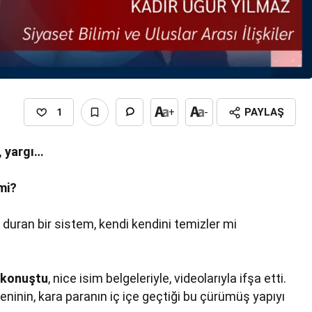
1
+
-
PAYLAŞ
, yargı…
mi?
kta duran bir sistem, kendi kendini temizler mi
 konuştu
, nice isim belgeleriyle, videolarıyla ifşa etti.
ninin, kara paranın iç içe geçtiği bu çürümüş yapıyı