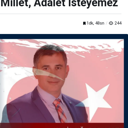
Millet, Adalet İsteyemez
1dk, 48sn
244