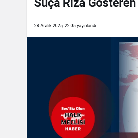
Suça Rıza Gösteren 
28 Aralık 2025, 22:05
yayınlandı