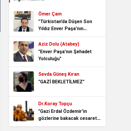
Yaşatmak mı?
4 hafta önce
Ömer Çam
Noter Çilesi, Makamı alan
"Türkistan’da Düşen Son
kendisini Hukukun Üstünde
Yıldız Enver Paşa’nın
Görüyor.
1 ay önce
Ardından Bir Asrı Aşan
Sessizlik"
Aziz Dolu (Atabey)
Vesayetin Kurumsallaşması
"Enver Paşa’nın Şehadet
“ideal iktidarlar ideal toplum
Yolculuğu"
yaratamaz!”
1 ay önce
Sevda Güneş Kıran
Denize hakim olan,
"GAZİ BEKLETİLMEZ"
istikbaline hakim olur!
1 ay önce
Dr.Koray Topçu
Zamanı Aşan Bir Yemin:
"Gazi Erdal Özdemir’in
Kerbela’dan Bugüne Adalet
gözlerine bakacak cesaret
Nöbeti
1 ay önce
lazım"