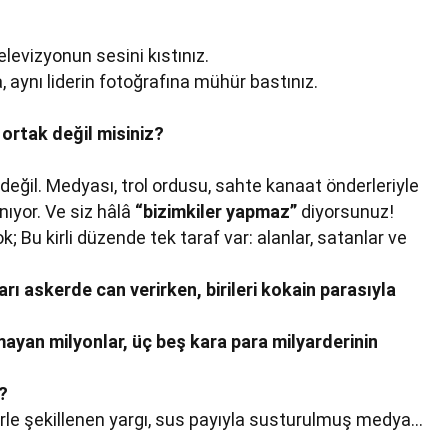
elevizyonun sesini kıstınız.
, aynı liderin fotoğrafına mühür bastınız.
ortak değil misiniz?
i değil. Medyası, trol ordusu, sahte kanaat önderleriyle
yor. Ve siz hâlâ
“bizimkiler yapmaz”
diyorsunuz!
ok; Bu kirli düzende tek taraf var: alanlar, satanlar ve
rı askerde can verirken, birileri kokain parasıyla
mayan milyonlar, üç beş kara para milyarderinin
?
lerle şekillenen yargı, sus payıyla susturulmuş medya…