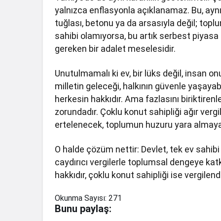
yalnızca enflasyonla açıklanamaz. Bu, aynı 
tuğlası, betonu ya da arsasıyla değil; topl
sahibi olamıyorsa, bu artık serbest piyas
gereken bir adalet meselesidir.
Unutulmamalı ki ev, bir lüks değil, insan on
milletin geleceği, halkının güvenle yaşayab
herkesin hakkıdır. Ama fazlasını biriktiren
zorundadır. Çoklu konut sahipliği ağır verg
ertelenecek, toplumun huzuru yara almay
O halde çözüm nettir: Devlet, tek ev sahibi 
caydırıcı vergilerle toplumsal dengeye kat
hakkıdır, çoklu konut sahipliği ise vergilendi
Okunma Sayısı:
271
Bunu paylaş: