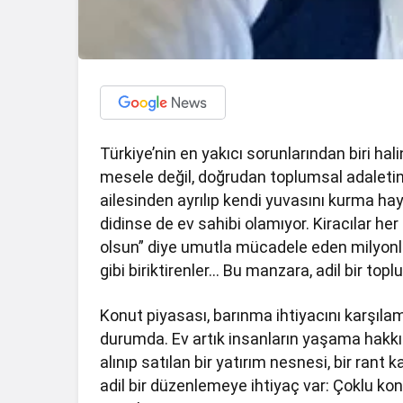
Türkiye’nin en yakıcı sorunlarından biri ha
mesele değil, doğrudan toplumsal adaletin 
ailesinden ayrılıp kendi yuvasını kurma hayali
didinse de ev sahibi olamıyor. Kiracılar he
olsun” diye umutla mücadele eden milyonlar
gibi biriktirenler… Bu manzara, adil bir to
Konut piyasası, barınma ihtiyacını karşı
durumda. Ev artık insanların yaşama hakkını
alınıp satılan bir yatırım nesnesi, bir ran
adil bir düzenlemeye ihtiyaç var: Çoklu kon