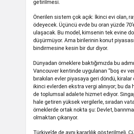
getirilmesi.
Önerilen sistem çok açık: İkinci evi olan, r
ödeyecek. Üçüncü evde bu oran yüzde 70’e
ulaşacak. Bu model, kimsenin tek evine 
düşürmüyor. Ama birilerinin konut piyasası
bindirmesine kesin bir dur diyor.
Dünyadan örneklere baktığımızda bu adımın 
Vancouver kentinde uygulanan “boş ev ver
bırakılan evler piyasaya geri döndü, kiralar
ikinci evlerden ekstra vergi alınıyor; bu d
de toplumsal adalete hizmet ediyor. Singa
hale getiren yüksek vergilerle, sıradan v
örneklerde ortak nokta şu: Devlet, barınma
olmaktan çıkarıyor.
Türkiye’de de aynı kararlılık gösterilmeli. Ç