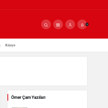
Paylaş
Yorum Yap
0
m
Künye
Ömer Çam Yazıları