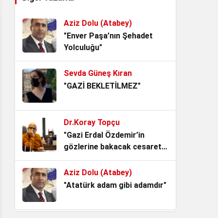
Hikâyesi.
3 hafta önce
Aziz Dolu (Atabey)
Kurtuluş Savaşı’nı
"Enver Paşa’nın Şehadet
Tartıştırmak, Tarihle Kavga
Yolculuğu"
Etmektir!
4 hafta önce
Sevda Güneş Kıran
Mavi Vatanın Kilidi, Kuzey
"GAZİ BEKLETİLMEZ"
Kıbrıs Türk Cumhuriyeti..
1 ay önce
Dr.Koray Topçu
Milleti Yaşat ki Devlet
"Gazi Erdal Özdemir’in
Yaşasın, Türk Milletinin Alın
gözlerine bakacak cesaret
Terine Nefes Lazım!
2 ay önce
lazım"
Aziz Dolu (Atabey)
Bankalar Kazanırken Türk
"Atatürk adam gibi adamdır"
Milleti Neden Kaybediyor?
2 ay önce