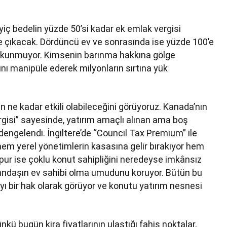
ayiç bedelin yüzde 50’si kadar ek emlak vergisi
 çıkacak. Dördüncü ev ve sonrasında ise yüzde 100’e
dokunmuyor. Kimsenin barınma hakkına gölge
nı manipüle ederek milyonların sırtına yük
ne kadar etkili olabileceğini görüyoruz. Kanada’nın
gisi” sayesinde, yatırım amaçlı alınan ama boş
 dengelendi. İngiltere’de “Council Tax Premium” ile
a hem yerel yönetimlerin kasasına gelir bırakıyor hem
pur ise çoklu konut sahipliğini neredeyse imkânsız
atandaşın ev sahibi olma umudunu koruyor. Bütün bu
yı bir hak olarak görüyor ve konutu yatırım nesnesi
ünkü bugün kira fiyatlarının ulaştığı fahiş noktalar,