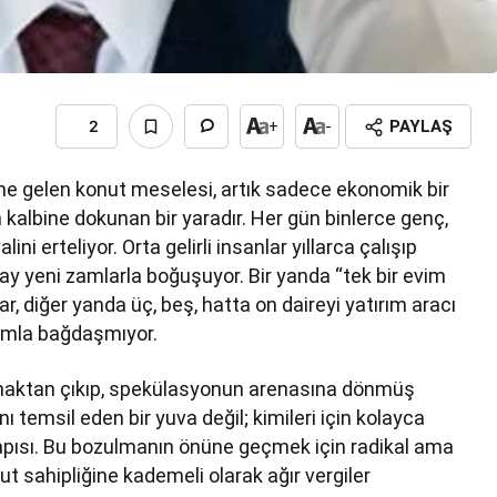
2
+
-
PAYLAŞ
line gelen konut meselesi, artık sadece ekonomik bir
kalbine dokunan bir yaradır. Her gün binlerce genç,
ni erteliyor. Orta gelirli insanlar yıllarca çalışıp
r ay yeni zamlarla boğuşuyor. Bir yanda “tek bir evim
, diğer yanda üç, beş, hatta on daireyi yatırım aracı
plumla bağdaşmıyor.
lamaktan çıkıp, spekülasyonun arenasına dönmüş
 temsil eden bir yuva değil; kimileri için kolayca
t kapısı. Bu bozulmanın önüne geçmek için radikal ama
ut sahipliğine kademeli olarak ağır vergiler