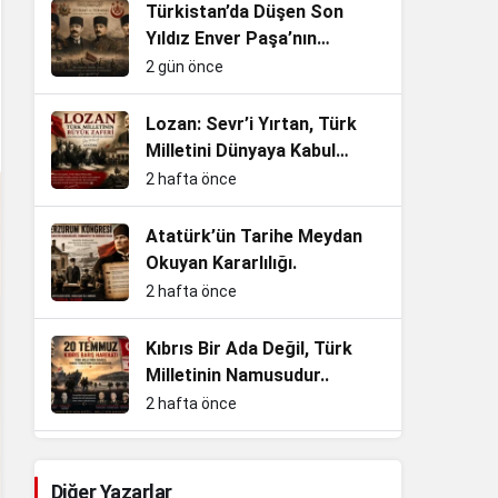
Türkistan’da Düşen Son
Yıldız Enver Paşa’nın
Ardından Bir Asrı Aşan
2 gün önce
Sessizlik
Lozan: Sevr’i Yırtan, Türk
Milletini Dünyaya Kabul
Ettiren Büyük Zafer
2 hafta önce
Atatürk’ün Tarihe Meydan
Okuyan Kararlılığı.
2 hafta önce
Kıbrıs Bir Ada Değil, Türk
Milletinin Namusudur..
2 hafta önce
Enkazdan Zirvelere, Bir
Cumhuriyet Evladının
Diğer Yazarlar