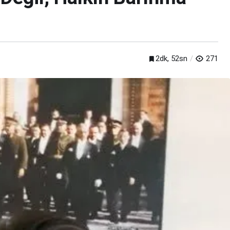
2dk, 52sn
271