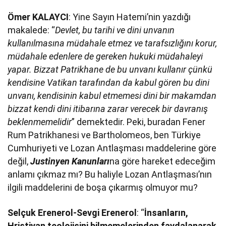
Ömer KALAYCI
: Yine Sayın Hatemi’nin yazdığı
makalede: “
Devlet, bu tarihi ve dini unvanın
kullanılmasına müdahale etmez ve tarafsızlığını korur,
müdahale edenlere de gereken hukuki müdahaleyi
yapar. Bizzat Patrikhane de bu unvanı kullanır çünkü
kendisine Vatikan tarafından da kabul gören bu dini
unvanı, kendisinin kabul etmemesi dini bir makamdan
bizzat kendi dini itibarına zarar verecek bir davranış
beklenmemelidir
” demektedir. Peki, buradan Fener
Rum Patrikhanesi ve Bartholomeos, ben Türkiye
Cumhuriyeti ve Lozan Antlaşması maddelerine göre
değil,
Justinyen Kanunları
na göre hareket edeceğim
anlamı çıkmaz mı? Bu haliyle Lozan Antlaşması’nın
ilgili maddelerini de boşa çıkarmış olmuyor mu?
Selçuk Erenerol-Sevgi Erenerol
: “
İnsanların,
Hristiyan teolojisini bilmemelerinden faydalanarak