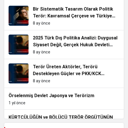
Bir Sistematik Tasarım Olarak Politik
Terör: Kavramsal Çerçeve ve Türkiye
Analizi
8 ay önce
2025 Türk Dış Politika Analizi: Duygusal
Siyaset Değil, Gerçek Hukuk Devleti
Olmalıyız.
8 ay önce
Terör Üreten Aktörler, Terörü
Destekleyen Güçler ve PKK/KCK
terörünün Siyasallaşması
8 ay önce
Örselenmiş Devlet Japonya ve Terörizm
1 yıl önce
KÜRTÇÜLÜĞÜN ve BÖLÜCÜ TERÖR ÖRGÜTÜNÜN
AVRUPA YAPILANMASI