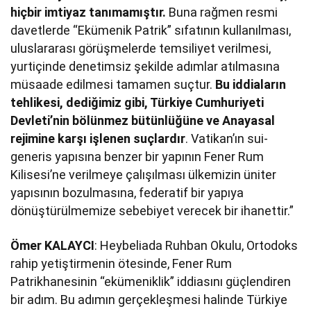
hiçbir imtiyaz tanımamıştır.
Buna rağmen resmi
davetlerde “Ekümenik Patrik” sıfatının kullanılması,
uluslararası görüşmelerde temsiliyet verilmesi,
yurtiçinde denetimsiz şekilde adımlar atılmasına
müsaade edilmesi tamamen suçtur.
Bu iddiaların
tehlikesi, dediğimiz gibi, Türkiye Cumhuriyeti
Devleti’nin bölünmez bütünlüğüne ve Anayasal
rejimine karşı işlenen suçlardır
. Vatikan’ın sui-
generis yapısına benzer bir yapının Fener Rum
Kilisesi’ne verilmeye çalışılması ülkemizin üniter
yapısının bozulmasına, federatif bir yapıya
dönüştürülmemize sebebiyet verecek bir ihanettir.”
Ömer KALAYCI
: Heybeliada Ruhban Okulu, Ortodoks
rahip yetiştirmenin ötesinde, Fener Rum
Patrikhanesinin “ekümeniklik” iddiasını güçlendiren
bir adım. Bu adımın gerçekleşmesi halinde Türkiye