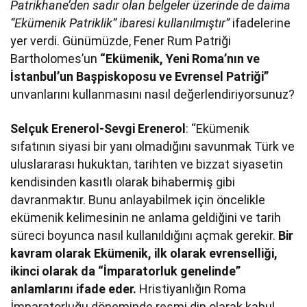
Patrikhane’den sadır olan belgeler üzerinde de daima
“Ekümenik Patriklik” ibaresi kullanılmıştır”
ifadelerine
yer verdi. Günümüzde, Fener Rum Patriği
Bartholomes’un
“Ekümenik, Yeni Roma’nın ve
İstanbul’un Başpiskoposu ve Evrensel Patriği”
unvanlarını kullanmasını nasıl değerlendiriyorsunuz?
Selçuk Erenerol-Sevgi Erenerol
: “Ekümenik
sıfatının siyasi bir yanı olmadığını savunmak Türk ve
uluslararası hukuktan, tarihten ve bizzat siyasetin
kendisinden kasıtlı olarak bihabermiş gibi
davranmaktır. Bunu anlayabilmek için öncelikle
ekümenik kelimesinin ne anlama geldiğini ve tarih
süreci boyunca nasıl kullanıldığını açmak gerekir.
Bir
kavram olarak Ekümenik, ilk olarak evrenselliği,
ikinci olarak da “İmparatorluk genelinde”
anlamlarını ifade eder.
Hristiyanlığın Roma
İmparatorluğu döneminde resmi din olarak kabul