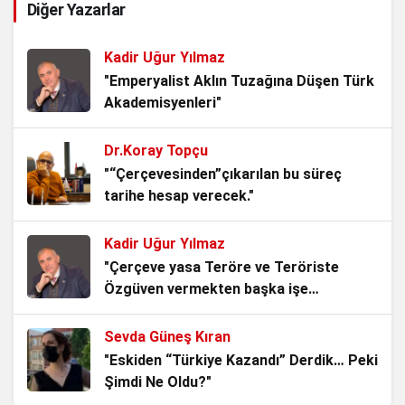
Diğer Yazarlar
1 yıl önce
TERÖRİZM VE UYUŞTURUCU
Kadir Uğur Yılmaz
1 yıl önce
"Emperyalist Aklın Tuzağına Düşen Türk
Akademisyenleri"
GÜVENLİK VE TERÖRİZM BAĞLAMINDA SIĞINMACI
POLİTİKASININ TÜRKİYE’YE OLASI ETKİLERİ
Dr.Koray Topçu
2 yıl önce
"“Çerçevesinden”çıkarılan bu süreç
tarihe hesap verecek."
Siyasallaştırılan Bölücü Kürtçü Terör Örgütü ve
Ardındaki Güçler
Kadir Uğur Yılmaz
2 yıl önce
"Çerçeve yasa Teröre ve Teröriste
Özgüven vermekten başka işe
Türkiye’ye Yönelik Dış / İç Güvenlik Tehditleri
YARAMAZ!"
2 yıl önce
Sevda Güneş Kıran
"Eskiden “Türkiye Kazandı” Derdik… Peki
BÖLGESEL ÇATIŞMALAR ve TÜRKİYE
Şimdi Ne Oldu?"
2 yıl önce