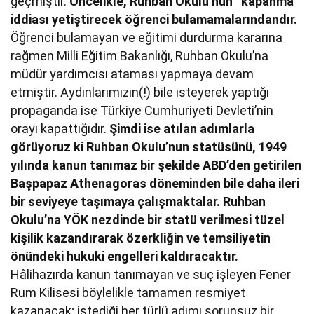
geçmiştir.
Öncelikle, Ruhban Okulu’nun “kapanma”
iddiası yetiştirecek öğrenci bulamamalarındandır.
Öğrenci bulamayan ve eğitimi durdurma kararına
rağmen Milli Eğitim Bakanlığı, Ruhban Okulu’na
müdür yardımcısı ataması yapmaya devam
etmiştir. Aydınlarımızın(!) bile isteyerek yaptığı
propaganda ise Türkiye Cumhuriyeti Devleti’nin
orayı kapattığıdır.
Şimdi ise atılan adımlarla
görüyoruz ki Ruhban Okulu’nun statüsünü, 1949
yılında kanun tanımaz bir şekilde ABD’den getirilen
Başpapaz Athenagoras döneminden bile daha ileri
bir seviyeye taşımaya çalışmaktalar. Ruhban
Okulu’na YÖK nezdinde bir statü verilmesi tüzel
kişilik kazandırarak özerkliğin ve temsiliyetin
önündeki hukuki engelleri kaldıracaktır.
Hâlihazırda kanun tanımayan ve suç işleyen Fener
Rum Kilisesi böylelikle tamamen resmiyet
kazanacak; istediği her türlü adımı sorunsuz bir