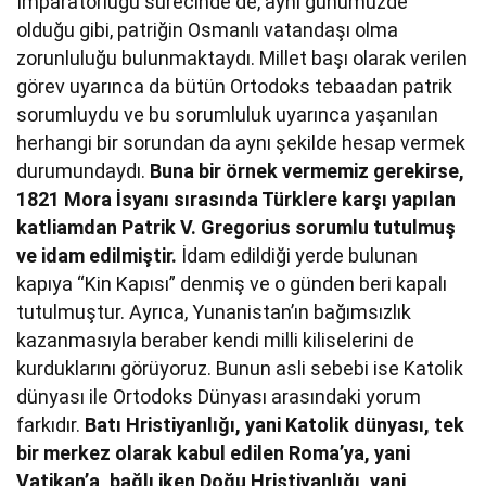
İmparatorluğu sürecinde de, aynı günümüzde
olduğu gibi, patriğin Osmanlı vatandaşı olma
zorunluluğu bulunmaktaydı. Millet başı olarak verilen
görev uyarınca da bütün Ortodoks tebaadan patrik
sorumluydu ve bu sorumluluk uyarınca yaşanılan
herhangi bir sorundan da aynı şekilde hesap vermek
durumundaydı.
Buna bir örnek vermemiz gerekirse,
1821 Mora İsyanı sırasında Türklere karşı yapılan
katliamdan Patrik V. Gregorius sorumlu tutulmuş
ve idam edilmiştir.
İdam edildiği yerde bulunan
kapıya “Kin Kapısı” denmiş ve o günden beri kapalı
tutulmuştur. Ayrıca, Yunanistan’ın bağımsızlık
kazanmasıyla beraber kendi milli kiliselerini de
kurduklarını görüyoruz. Bunun asli sebebi ise Katolik
dünyası ile Ortodoks Dünyası arasındaki yorum
farkıdır.
Batı Hristiyanlığı, yani Katolik dünyası, tek
bir merkez olarak kabul edilen Roma’ya, yani
Vatikan’a, bağlı iken Doğu Hristiyanlığı, yani