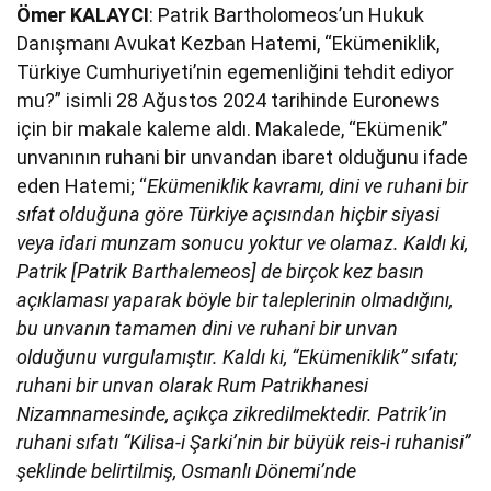
Ömer KALAYCI
: Patrik Bartholomeos’un Hukuk
Danışmanı Avukat Kezban Hatemi, “Ekümeniklik,
Türkiye Cumhuriyeti’nin egemenliğini tehdit ediyor
mu?” isimli 28 Ağustos 2024 tarihinde Euronews
için bir makale kaleme aldı. Makalede, “Ekümenik”
unvanının ruhani bir unvandan ibaret olduğunu ifade
eden Hatemi; “
Ekümeniklik kavramı, dini ve ruhani bir
sıfat olduğuna göre Türkiye açısından hiçbir siyasi
veya idari munzam sonucu yoktur ve olamaz. Kaldı ki,
Patrik [Patrik Barthalemeos] de birçok kez basın
açıklaması yaparak böyle bir taleplerinin olmadığını,
bu unvanın tamamen dini ve ruhani bir unvan
olduğunu vurgulamıştır. Kaldı ki, “Ekümeniklik” sıfatı;
ruhani bir unvan olarak Rum Patrikhanesi
Nizamnamesinde, açıkça zikredilmektedir. Patrik’in
ruhani sıfatı “Kilisa-i Şarki’nin bir büyük reis-i ruhanisi”
şeklinde belirtilmiş, Osmanlı Dönemi’nde