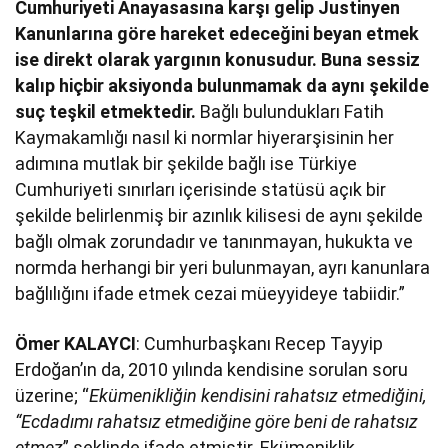
Cumhuriyeti Anayasasına karşı gelip Justinyen
Kanunlarına göre hareket edeceğini beyan etmek
ise direkt olarak yargının konusudur. Buna sessiz
kalıp hiçbir aksiyonda bulunmamak da aynı şekilde
suç teşkil etmektedir.
Bağlı bulundukları Fatih
Kaymakamlığı nasıl ki normlar hiyerarşisinin her
adımına mutlak bir şekilde bağlı ise Türkiye
Cumhuriyeti sınırları içerisinde statüsü açık bir
şekilde belirlenmiş bir azınlık kilisesi de aynı şekilde
bağlı olmak zorundadır ve tanınmayan, hukukta ve
normda herhangi bir yeri bulunmayan, ayrı kanunlara
bağlılığını ifade etmek cezai müeyyideye tabiidir.”
Ömer KALAYCI
: Cumhurbaşkanı Recep Tayyip
Erdoğan’ın da, 2010 yılında kendisine sorulan soru
üzerine; “
Ekümenikliğin kendisini rahatsız etmediğini,
“Ecdadımı rahatsız etmediğine göre beni de rahatsız
etmez
” şeklinde ifade etmiştir. Ekümeniklik