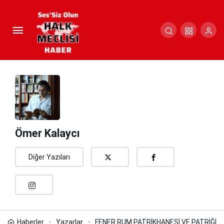
FENER RUM PATRİKHANESİ VE
PATRİĞİN SİYASİ FAALİYETLERİ
Paylaş
Yorum Yap
Ömer Kalaycı
Diğer Yazıları
Haberler
Yazarlar
FENER RUM PATRİKHANESİ VE PATRİĞİN S