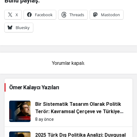
Bunu paylaş:
X
Facebook
Threads
Mastodon
Bluesky
Yorumlar kapalı.
Ömer Kalaycı Yazıları
Bir Sistematik Tasarım Olarak Politik
Terör: Kavramsal Çerçeve ve Türkiye
Analizi
8 ay önce
2025 Türk Dış Politika Analizi: Duygusal