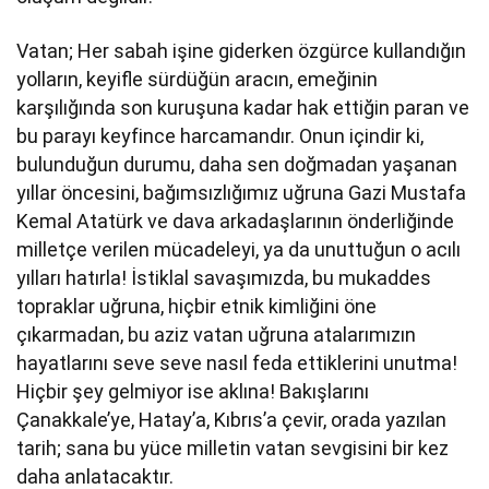
Vatan; Her sabah işine giderken özgürce kullandığın
yolların, keyifle sürdüğün aracın, emeğinin
karşılığında son kuruşuna kadar hak ettiğin paran ve
bu parayı keyfince harcamandır. Onun içindir ki,
bulunduğun durumu, daha sen doğmadan yaşanan
yıllar öncesini, bağımsızlığımız uğruna Gazi Mustafa
Kemal Atatürk ve dava arkadaşlarının önderliğinde
milletçe verilen mücadeleyi, ya da unuttuğun o acılı
yılları hatırla! İstiklal savaşımızda, bu mukaddes
topraklar uğruna, hiçbir etnik kimliğini öne
çıkarmadan, bu aziz vatan uğruna atalarımızın
hayatlarını seve seve nasıl feda ettiklerini unutma!
Hiçbir şey gelmiyor ise aklına! Bakışlarını
Çanakkale’ye, Hatay’a, Kıbrıs’a çevir, orada yazılan
tarih; sana bu yüce milletin vatan sevgisini bir kez
daha anlatacaktır.