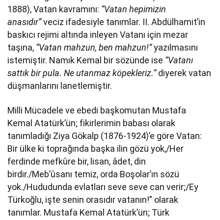
1888), Vatan kavramını:
“Vatan hepimizin
anasıdır”
veciz ifadesiyle tanımlar. II. Abdülhamit’in
baskıcı rejimi altında inleyen Vatanı için mezar
taşına,
“Vatan mahzun, ben mahzun!”
yazılmasını
istemiştir. Namık Kemal bir sözünde ise
“Vatanı
sattık bir pula. Ne utanmaz köpekleriz.”
diyerek vatan
düşmanlarını lanetlemiştir.
Milli Mücadele ve ebedi başkomutan Mustafa
Kemal Atatürk’ün; fikirlerimin babası olarak
tanımladığı Ziya Gökalp (1876-1924)’e göre Vatan:
Bir ülke ki toprağında başka ilin gözü yok,/Her
ferdinde mefkûre bir, lisan, âdet, din
birdir./Meb’ûsanı temiz, orda Boşolar’ın sözü
yok./Hududunda evlatları seve seve can verir;/Ey
Türkoğlu, işte senin orasıdır vatanın!” olarak
tanımlar. Mustafa Kemal Atatürk’ün; Türk