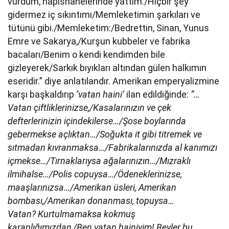
vurdum, hapishanelerinde yattım./Hiçbir şey
gidermez iç sıkıntımı/Memleketimin şarkıları ve
tütünü gibi./Memleketim:/Bedrettin, Sinan, Yunus
Emre ve Sakarya,/Kurşun kubbeler ve fabrika
bacaları/Benim o kendi kendimden bile
gizleyerek/Sarkık bıyıkları altından gülen halkımın
eseridir.” diye anlatılandır. Amerikan emperyalizmine
karşı başkaldırıp
‘vatan haini’
ilan edildiğinde:
“…
Vatan çiftliklerinizse,/Kasalarınızın ve çek
defterlerinizin içindekilerse…/Şose boylarında
gebermekse açlıktan…/Soğukta it gibi titremek ve
sıtmadan kıvranmaksa…/Fabrikalarınızda al kanımızı
içmekse…/Tırnaklarıysa ağalarınızın…/Mızraklı
ilmihalse…/Polis copuysa…/Ödeneklerinizse,
maaşlarınızsa…/Amerikan üsleri, Amerikan
bombası,/Amerikan donanması, topuysa…
Vatan?
Kurtulmamaksa kokmuş
karanlığımızdan,/Ben vatan hainiyim!
Beyler bu