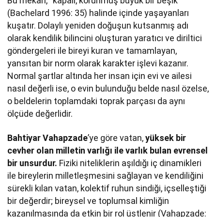
Bu mekân, “kapalı, korunmuş büyük bir beşik”
(Bachelard 1996: 35) halinde içinde yaşayanları
kuşatır. Dolaylı yeniden doğuşun kutsanmış adı
olarak kendilik bilincini oluşturan yaratıcı ve diriltici
göndergeleri ile bireyi kuran ve tamamlayan,
yansıtan bir norm olarak karakter işlevi kazanır.
Normal şartlar altında her insan için evi ve ailesi
nasıl değerli ise, o evin bulunduğu belde nasıl özelse,
o beldelerin toplamdaki toprak parçası da aynı
ölçüde değerlidir.
Bahtiyar Vahapzade
’ye göre vatan,
yüksek bir
cevher olan milletin varlığı ile varlık bulan evrensel
bir unsurdur.
Fiziki niteliklerin aşıldığı iç dinamikleri
ile bireylerin milletleşmesini sağlayan ve kendiliğini
sürekli kılan vatan, kolektif ruhun sindiği, içselleştiği
bir değerdir; bireysel ve toplumsal kimliğin
kazanılmasında da etkin bir rol üstlenir (Vahapzade: