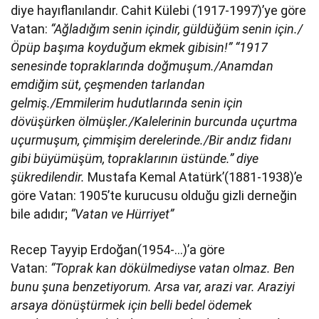
diye hayıflanılandır. Cahit Külebi (1917-1997)’ye göre
Vatan:
“Ağladığım senin içindir, güldüğüm senin için./
Öpüp başıma koyduğum ekmek gibisin!”
“1917
senesinde topraklarında doğmuşum./Anamdan
emdiğim süt, çeşmenden tarlandan
gelmiş./Emmilerim hudutlarında senin için
dövüşürken ölmüşler./Kalelerinin burcunda uçurtma
uçurmuşum, çimmişim derelerinde./Bir andız fidanı
gibi büyümüşüm, topraklarının üstünde.” diye
şükredilendir.
Mustafa Kemal Atatürk’(1881-1938)’e
göre Vatan: 1905’te kurucusu olduğu gizli derneğin
bile adıdır;
“Vatan ve Hürriyet”
Recep Tayyip Erdoğan(1954-…)’a göre
Vatan:
“Toprak kan dökülmediyse vatan olmaz. Ben
bunu şuna benzetiyorum. Arsa var, arazi var. Araziyi
arsaya dönüştürmek için belli bedel ödemek