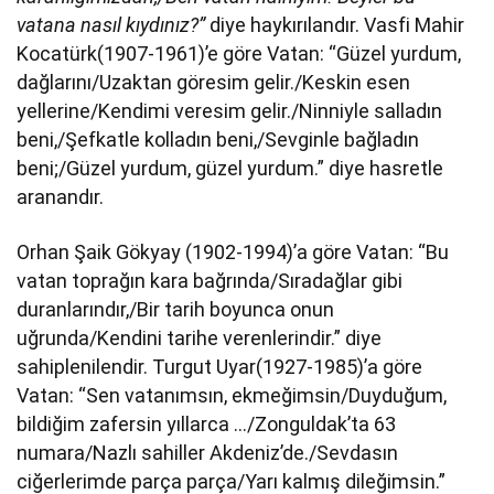
vatana nasıl kıydınız?”
diye haykırılandır. Vasfi Mahir
Kocatürk(1907-1961)’e göre Vatan: “Güzel yurdum,
dağlarını/Uzaktan göresim gelir./Keskin esen
yellerine/Kendimi veresim gelir./Ninniyle salladın
beni,/Şefkatle kolladın beni,/Sevginle bağladın
beni;/Güzel yurdum, güzel yurdum.” diye hasretle
aranandır.
Orhan Şaik Gökyay (1902-1994)’a göre Vatan: “Bu
vatan toprağın kara bağrında/Sıradağlar gibi
duranlarındır,/Bir tarih boyunca onun
uğrunda/Kendini tarihe verenlerindir.” diye
sahiplenilendir. Turgut Uyar(1927-1985)’a göre
Vatan: “Sen vatanımsın, ekmeğimsin/Duyduğum,
bildiğim zafersin yıllarca …/Zonguldak’ta 63
numara/Nazlı sahiller Akdeniz’de./Sevdasın
ciğerlerimde parça parça/Yarı kalmış dileğimsin.”