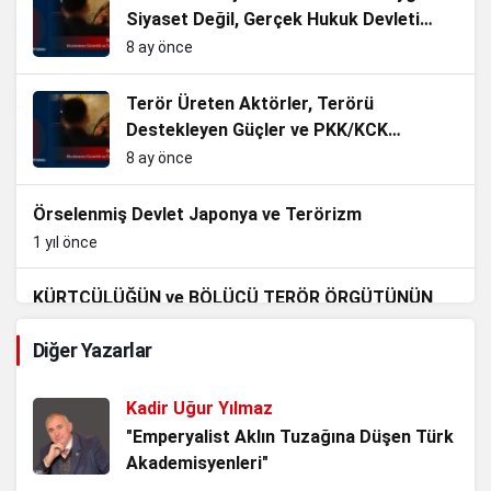
Siyaset Değil, Gerçek Hukuk Devleti
Olmalıyız.
8 ay önce
Terör Üreten Aktörler, Terörü
Destekleyen Güçler ve PKK/KCK
terörünün Siyasallaşması
8 ay önce
Örselenmiş Devlet Japonya ve Terörizm
1 yıl önce
KÜRTÇÜLÜĞÜN ve BÖLÜCÜ TERÖR ÖRGÜTÜNÜN
AVRUPA YAPILANMASI
Diğer Yazarlar
1 yıl önce
TERÖRİZM VE UYUŞTURUCU
Kadir Uğur Yılmaz
1 yıl önce
"Emperyalist Aklın Tuzağına Düşen Türk
Akademisyenleri"
GÜVENLİK VE TERÖRİZM BAĞLAMINDA SIĞINMACI