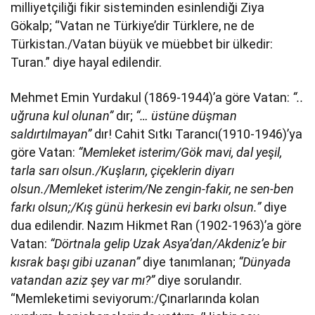
milliyetçiliği fikir sisteminden esinlendiği Ziya
Gökalp; “Vatan ne Türkiye’dir Türklere, ne de
Türkistan./Vatan büyük ve müebbet bir ülkedir:
Turan.” diye hayal edilendir.
Mehmet Emin Yurdakul (1869-1944)’a göre Vatan:
“..
uğruna kul olunan”
dır;
“… üstüne düşman
saldırtılmayan”
dır! Cahit Sıtkı Tarancı(1910-1946)’ya
göre Vatan:
“Memleket isterim/Gök mavi, dal yeşil,
tarla sarı olsun./Kuşların, çiçeklerin diyarı
olsun./Memleket isterim/Ne zengin-fakir, ne sen-ben
farkı olsun;/Kış günü herkesin evi barkı olsun.”
diye
dua edilendir. Nazım Hikmet Ran (1902-1963)’a göre
Vatan:
“Dörtnala gelip Uzak Asya’dan/Akdeniz’e bir
kısrak başı gibi uzanan”
diye tanımlanan;
“Dünyada
vatandan aziz şey var mı?”
diye sorulandır.
“Memleketimi seviyorum:/Çınarlarında kolan