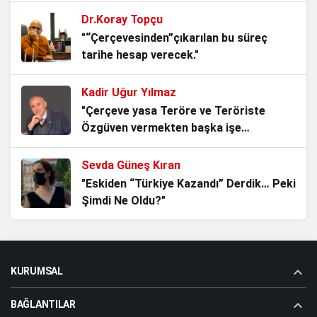
POLİTİKASININ TÜRKİYE’YE OLASI ETKİLERİ
Dr.Koray Topçu
2 yıl önce
"“Çerçevesinden”çıkarılan bu süreç
tarihe hesap verecek."
Siyasallaştırılan Bölücü Kürtçü Terör Örgütü ve
Ardındaki Güçler
Kadir Uğur Yılmaz
2 yıl önce
"Çerçeve yasa Teröre ve Teröriste
Özgüven vermekten başka işe
Türkiye’ye Yönelik Dış / İç Güvenlik Tehditleri
YARAMAZ!"
2 yıl önce
Sevda Güneş Kıran
"Eskiden “Türkiye Kazandı” Derdik… Peki
BÖLGESEL ÇATIŞMALAR ve TÜRKİYE
Şimdi Ne Oldu?"
2 yıl önce
Aziz Dolu (Atabey)
"Kuşkulu Ölümler Ülkesi"
KURUMSAL
BAĞLANTILAR
Ömer Çam