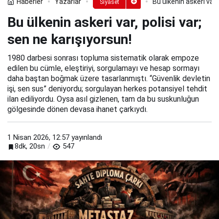
Haberler
Yazarlar
Bu ülkenin askeri var, 
Siyaset
Bu ülkenin askeri var, polisi var;
sen ne karışıyorsun!
1980 darbesi sonrası topluma sistematik olarak empoze
edilen bu cümle, eleştiriyi, sorgulamayı ve hesap sormayı
daha baştan boğmak üzere tasarlanmıştı. “Güvenlik devletin
işi, sen sus” deniyordu; sorgulayan herkes potansiyel tehdit
ilan ediliyordu. Oysa asıl gizlenen, tam da bu suskunluğun
gölgesinde dönen devasa ihanet çarkıydı.
1 Nisan 2026, 12:57
yayınlandı
8dk, 20sn
547