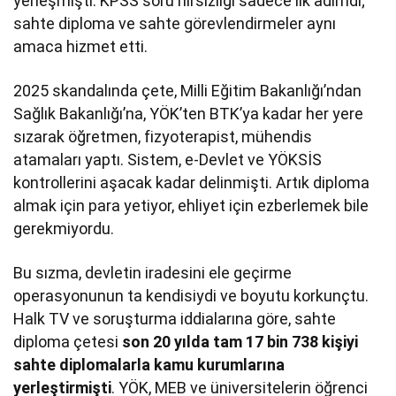
yerleşmişti. KPSS soru hırsızlığı sadece ilk adımdı;
sahte diploma ve sahte görevlendirmeler aynı
amaca hizmet etti.
2025 skandalında çete, Milli Eğitim Bakanlığı’ndan
Sağlık Bakanlığı’na, YÖK’ten BTK’ya kadar her yere
sızarak öğretmen, fizyoterapist, mühendis
atamaları yaptı. Sistem, e-Devlet ve YÖKSİS
kontrollerini aşacak kadar delinmişti. Artık diploma
almak için para yetiyor, ehliyet için ezberlemek bile
gerekmiyordu.
Bu sızma, devletin iradesini ele geçirme
operasyonunun ta kendisiydi ve boyutu korkunçtu.
Halk TV ve soruşturma iddialarına göre, sahte
diploma çetesi
son 20 yılda tam 17 bin 738 kişiyi
sahte diplomalarla kamu kurumlarına
yerleştirmişti
. YÖK, MEB ve üniversitelerin öğrenci