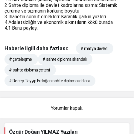
2
Sahte diploma ile devlet kadrolarına sızma: Sistemik
çürüme ve sızmanın korkunç boyutu
3
İhanetin somut örnekleri: Karanlık çarkın yüzleri
4
Adaletsizliğin ve ekonomik sıkıntıların kökü burada
4.1
Bunu paylaş:
Haberle ilgili daha fazlası:
# mafya devlet
# çeteleşme
# sahte diploma skandalı
# sahte diploma çetesi
# Recep Tayyip Erdoğan sahte diploma iddiası
Yorumlar kapalı.
Özgür Doğan YILMAZ Yazıları