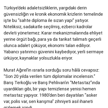
Türkiye’deki adaletsizliklerin, yargıdaki derin
güvensizliğin ve kronik ekonomik krizlerin temelinde
işte bu “sahte diploma ile sızan yapı” yatıyor.
Niteliksiz, sadakatle seçilmiş, ezberci kadrolar
devleti yönetemez. Karar mekanizmalarında ehliyet
yerine örgüt bağı, para ya da tarikat talimatı geçerli
olunca adalet çöküyor, ekonomi talan ediliyor.
Yabancı yatırımcı güvenini kaybediyor, yerli sermaye
ürküyor, kaynaklar yolsuzlukla eriyor.
Murat Ağırel’in ısrarla sorduğu soru hâlâ cevapsız:
“Son 20 yılda verilen tüm diplomalar incelensin.”
Barış Terkoğlu ve Barış Pehlivan’ın “Metastaz”ında
uyardıkları gibi, bir yapı temizlense yenisi hemen
metastaz yapıyor. 1980’den beri dayatılan “asker
var, polis var, sen karışma” zihniyeti asıl ihaneti
gizlemek içindi.