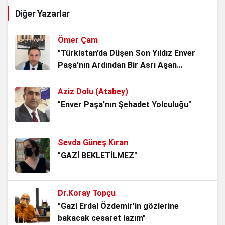
Utanç Zinciri: Türk Bayrağına Saldırı
Diğer Yazarlar
7 ay önce
Ömer Çam
CHP’nin 2017 Mühürsüz Referandum
"Türkistan’da Düşen Son Yıldız Enver
İhaneti: Atilla Kart Mektubuyla Ortaya
Paşa’nın Ardından Bir Asrı Aşan
Çıkan Kılıçdaroğlu ve Tezcan’ın Büyük
Sessizlik"
7 ay önce
Sabotajı
Aziz Dolu (Atabey)
Yeni Bir Meclis, Yeni Bir Umut
"Enver Paşa’nın Şehadet Yolculuğu"
8 ay önce
Sevda Güneş Kıran
Özlem Zengin: Utanmıyoruz, Gurur
"GAZİ BEKLETİLMEZ"
Duyuyoruz
8 ay önce
Dr.Koray Topçu
Yargı Sofrasında Derin Bağlar: Bir
"Gazi Erdal Özdemir’in gözlerine
Fotoğrafın Anlattıkları
bakacak cesaret lazım"