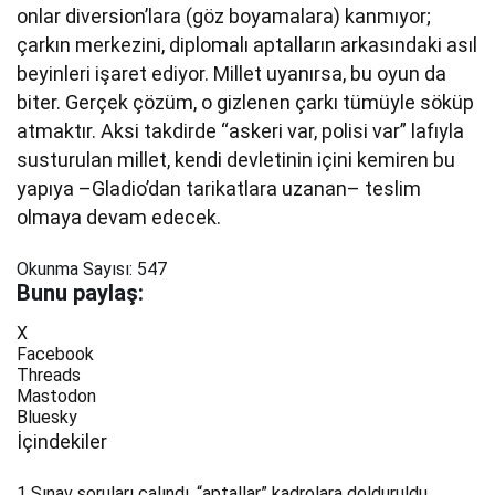
onlar diversion’lara (göz boyamalara) kanmıyor;
çarkın merkezini, diplomalı aptalların arkasındaki asıl
beyinleri işaret ediyor. Millet uyanırsa, bu oyun da
biter. Gerçek çözüm, o gizlenen çarkı tümüyle söküp
atmaktır. Aksi takdirde “askeri var, polisi var” lafıyla
susturulan millet, kendi devletinin içini kemiren bu
yapıya –Gladio’dan tarikatlara uzanan– teslim
olmaya devam edecek.
Okunma Sayısı:
547
Bunu paylaş:
X
Facebook
Threads
Mastodon
Bluesky
İçindekiler
1
Sınav soruları çalındı, “aptallar” kadrolara dolduruldu.