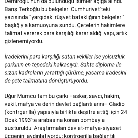
Demiroğlu’nun da bulunduğu isimler açığa alındı.
Barış Terkoğlu bu belgeleri Cumhuriyet’teki
yazısında “yargıdaki rüşvet bataklığının belgeleri”
başlığıyla kamuoyuna sundu. Çetelerin hakimlere
talimat vererek para karşılığı karar aldığı yapı, artık
gizlenemiyordu.
İradelerini para karşılığı satan vekiller ise yolsuzluk
çarkının en tepedeki halkasıydı. Sahte diploma ile
sızan kadroların yarattığı çürüme, yasama iradesini
de çete talimatına dönüştürüyordu.
Uğur Mumcu tam bu çarkı –asker, savcı, hakim,
vekil, mafya ve derin devlet bağlantılarını– Gladio
(kontrgerilla) yapısıyla birlikte deşifre ettiği için 24
Ocak 1993’te arabasına konan bombayla
susturuldu. Araştırmaları devlet-mafya-siyaset
üçgenini aydınlatıyordu; kontrgerilla bağlantılı