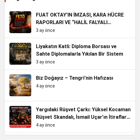
FUAT OKTAY’IN İMZASI, KARA HÜCRE
RAPORLARI VE “HALİL FALYALI
YAŞIYOR” DOSYASI BAĞLANTILARI
3 ay önce
Liyakatın Katli: Diploma Borsası ve
Sahte Diplomalarla Yıkılan Bir Sistem
3 ay önce
Biz Doğayız – Tengri’nin Hafızası
4 ay önce
Yargıdaki Rüşvet Çarkı: Yüksel Kocaman
Rüşvet Skandalı, İsmail Uçar’ın İtirafları,
HSK’nın Koruma Duvarı ve Basın Ayağı
4 ay önce
İddiaları