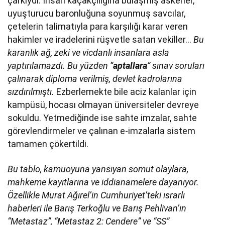
çarkıydı: İnsan kaçakçılığına bulaşmış askerler,
uyuşturucu baronluğuna soyunmuş savcılar,
çetelerin talimatıyla para karşılığı karar veren
hakimler ve iradelerini rüşvetle satan vekiller…
Bu
karanlık ağ, zeki ve vicdanlı insanlara asla
yaptırılamazdı. Bu yüzden “
aptallara
” sınav soruları
çalınarak diploma verilmiş, devlet kadrolarına
sızdırılmıştı.
Ezberlemekte bile aciz kalanlar için
kampüsü, hocası olmayan üniversiteler devreye
sokuldu. Yetmediğinde ise sahte imzalar, sahte
görevlendirmeler ve çalınan e-imzalarla sistem
tamamen çökertildi.
Bu tablo, kamuoyuna yansıyan somut olaylara,
mahkeme kayıtlarına ve iddianamelere dayanıyor.
Özellikle Murat Ağırel’in Cumhuriyet’teki ısrarlı
haberleri ile Barış Terkoğlu ve Barış Pehlivan’ın
“Metastaz”, “Metastaz 2: Cendere” ve “SS”