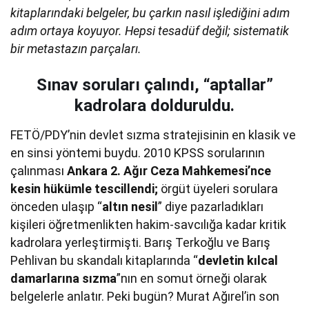
kitaplarındaki belgeler, bu çarkın nasıl işlediğini adım
adım ortaya koyuyor. Hepsi tesadüf değil; sistematik
bir metastazın parçaları.
Sınav soruları çalındı, “aptallar”
kadrolara dolduruldu.
FETÖ/PDY’nin devlet sızma stratejisinin en klasik ve
en sinsi yöntemi buydu. 2010 KPSS sorularının
çalınması
Ankara 2. Ağır Ceza Mahkemesi’nce
kesin hükümle tescillendi;
örgüt üyeleri sorulara
önceden ulaşıp “
altın nesil
” diye pazarladıkları
kişileri öğretmenlikten hakim-savcılığa kadar kritik
kadrolara yerleştirmişti. Barış Terkoğlu ve Barış
Pehlivan bu skandalı kitaplarında “
devletin kılcal
damarlarına sızma
”nın en somut örneği olarak
belgelerle anlatır. Peki bugün? Murat Ağırel’in son