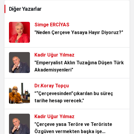
Güvenpark’ta Üşüyen Gaziler, Aslında
Diğer Yazarlar
Milletin Vicdanıdır
3 hafta önce
Simge ERCİYAS
15 Temmuz: Milletin İradesi, Devletin
"Neden Çerçeve Yasaya Hayır Diyoruz?"
Namusu
4 hafta önce
Kadir Uğur Yılmaz
Kadından Korkanlar
"Emperyalist Aklın Tuzağına Düşen Türk
Akademisyenleri"
4 hafta önce
Dr.Koray Topçu
Srebrenitsa: Gölgesine Basılan İnsanlık
"“Çerçevesinden”çıkarılan bu süreç
4 hafta önce
tarihe hesap verecek."
Kadir Uğur Yılmaz
Belediye Misiniz, Devlet mi
"Çerçeve yasa Teröre ve Teröriste
Kuruyorsunuz?
Özgüven vermekten başka işe