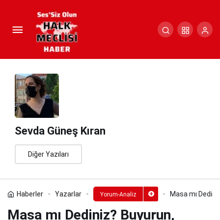
Masa mı Dediniz? Buyurun,
Altında da Millet Var!
Paylaş
Yorum Yap
Sevda Güneş Kıran
Diğer Yazıları
Haberler
Yazarlar
Masa mı Dediniz?
Yorum-Analiz
Masa mı Dediniz? Buyurun,