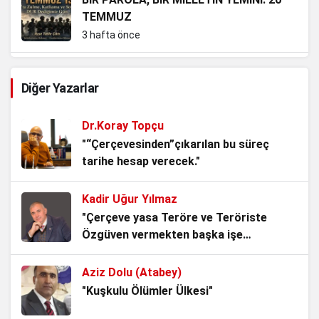
TEMMUZ
3 hafta önce
Güvenpark’ta Üşüyen Gaziler, Aslında
Diğer Yazarlar
Milletin Vicdanıdır
3 hafta önce
Dr.Koray Topçu
15 Temmuz: Milletin İradesi, Devletin
"“Çerçevesinden”çıkarılan bu süreç
Namusu
tarihe hesap verecek."
3 hafta önce
Kadir Uğur Yılmaz
Kadından Korkanlar
"Çerçeve yasa Teröre ve Teröriste
4 hafta önce
Özgüven vermekten başka işe
YARAMAZ!"
Aziz Dolu (Atabey)
Srebrenitsa: Gölgesine Basılan İnsanlık
"Kuşkulu Ölümler Ülkesi"
4 hafta önce