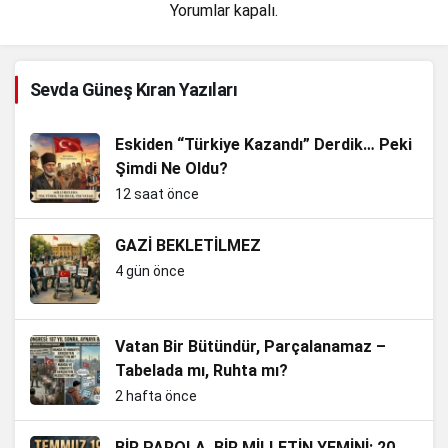
Yorumlar kapalı.
Sevda Güneş Kıran Yazıları
Eskiden “Türkiye Kazandı” Derdik… Peki
Şimdi Ne Oldu?
12 saat önce
GAZİ BEKLETİLMEZ
4 gün önce
Vatan Bir Bütündür, Parçalanamaz –
Tabelada mı, Ruhta mı?
2 hafta önce
BİR PAROLA, BİR MİLLETİN YEMİNİ: 20