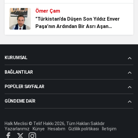
Ömer Çam
Belediye Misiniz, Devlet mi
"Türkistan’da Düşen Son Yıldız Enver
Kuruyorsunuz?
Paşa’nın Ardından Bir Asrı Aşan
1 ay önce
Sessizlik"
Aziz Dolu (Atabey)
Madımak’ın Dumanı Hâlâ Tütüyor
"Enver Paşa’nın Şehadet Yolculuğu"
1 ay önce
KURUMSAL
BAĞLANTILAR
Dr.Koray Topçu
"Gazi Erdal Özdemir’in gözlerine
POPÜLER SAYFALAR
bakacak cesaret lazım"
GÜNDEME DAIR
Aziz Dolu (Atabey)
"Atatürk adam gibi adamdır"
Halk Meclisi © Telif Hakkı 2026, Tüm Hakları Saklıdır
Yazarlarımız
Künye
Hesabım
Gizlilik politikası
İletişim
Aziz Dolu (Atabey)