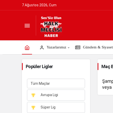
7 Ağustos 2026, Cum
Yazarlarımız
Gündem & Siyaset
Popüler Ligler
Maç 
Şampi
Tüm Maçlar
veya 
Avrupa Ligi
Süper Lig