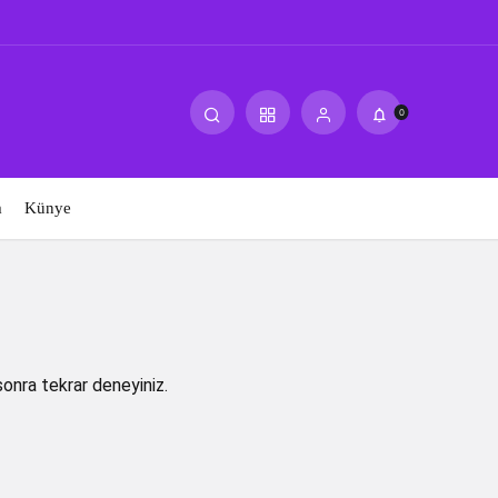
0
m
Künye
sonra tekrar deneyiniz.