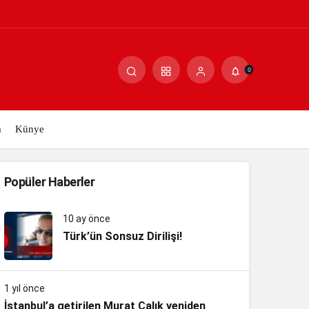
0
m
Künye
Popüler Haberler
10 ay önce
Türk’ün Sonsuz Dirilişi!
1 yıl önce
İstanbul’a getirilen Murat Çalık yeniden