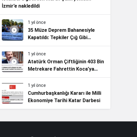
İzmir’e nakledildi
1 yıl önce
35 Müze Deprem Bahanesiyle
Kapatıldı: Tepkiler Çığ Gibi
Büyüyor
1 yıl önce
Atatürk Orman Çiftliğinin 403 Bin
Metrekare Fahrettin Koca’ya
Verildi!
1 yıl önce
Cumhurbaşkanlığı Kararı ile Milli
Ekonomiye Tarihi Katar Darbesi