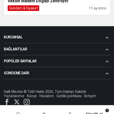
Vekilin Madeni Doğayı Zehirliyor
Gündem & Siyaset
11 ay önce
KURUMSAL
BAĞLANTILAR
POPÜLER SAYFALAR
GÜNDEME DAIR
Halk Meclisi © Telif Hakkı 2026, Tüm Hakları Saklıdır
Yazarlarımız
Künye
Hesabım
Gizlilik politikası
İletişim
0
Abone ol