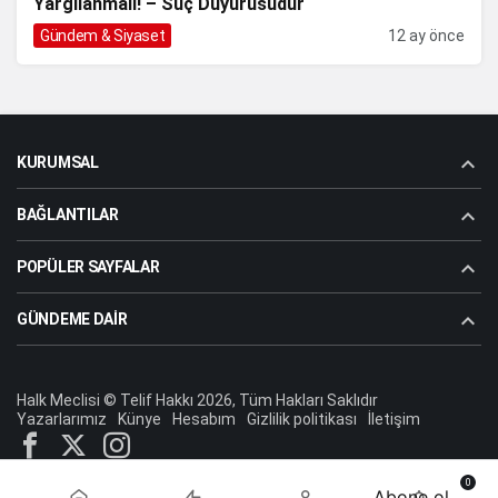
Yargılanmalı! – Suç Duyurusudur
Gündem & Siyaset
12 ay önce
KURUMSAL
BAĞLANTILAR
POPÜLER SAYFALAR
GÜNDEME DAIR
Halk Meclisi © Telif Hakkı 2026, Tüm Hakları Saklıdır
Yazarlarımız
Künye
Hesabım
Gizlilik politikası
İletişim
0
Abone ol