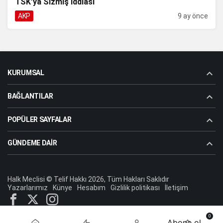
TSK’ya Sızmış İddiası
AKP
9 ay önce
KURUMSAL
BAĞLANTILAR
POPÜLER SAYFALAR
GÜNDEME DAIR
Halk Meclisi © Telif Hakkı 2026, Tüm Hakları Saklıdır
Yazarlarımız
Künye
Hesabım
Gizlilik politikası
İletişim
0
Abone ol