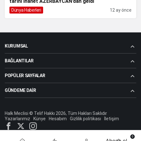
tarihi ihanet AZERBAYCAN’dan geldi
Dünya Haberleri
12 ay önce
KURUMSAL
BAĞLANTILAR
POPÜLER SAYFALAR
GÜNDEME DAIR
Halk Meclisi © Telif Hakkı 2026, Tüm Hakları Saklıdır
Yazarlarımız
Künye
Hesabım
Gizlilik politikası
İletişim
0
Abone ol