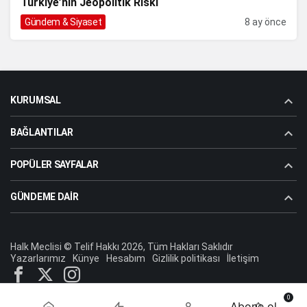
Türkiye’nin Jeopolitik Riski
Gündem & Siyaset
8 ay önce
KURUMSAL
BAĞLANTILAR
POPÜLER SAYFALAR
GÜNDEME DAIR
Halk Meclisi © Telif Hakkı 2026, Tüm Hakları Saklıdır
Yazarlarımız
Künye
Hesabım
Gizlilik politikası
İletişim
0
Abone ol