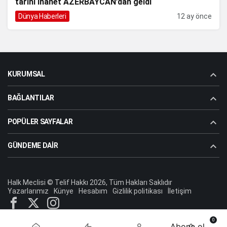
tarihi ihanet AZERBAYCAN’dan geldi
Dünya Haberleri
12 ay önce
KURUMSAL
BAĞLANTILAR
POPÜLER SAYFALAR
GÜNDEME DAIR
Halk Meclisi © Telif Hakkı 2026, Tüm Hakları Saklıdır
Yazarlarımız
Künye
Hesabım
Gizlilik politikası
İletişim
0
Abone ol