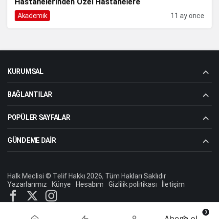
Hastanelerinden Özel Hastanelere
Akademik
11 ay önce
KURUMSAL
BAĞLANTILAR
POPÜLER SAYFALAR
GÜNDEME DAIR
Halk Meclisi © Telif Hakkı 2026, Tüm Hakları Saklıdır
Yazarlarımız
Künye
Hesabım
Gizlilik politikası
İletişim
0
Abone ol