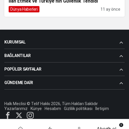
İlan Etmek ve Türkiye’nin Güvenlik Tehdidi
Dünya Haberleri
11 ay önce
KURUMSAL
BAĞLANTILAR
POPÜLER SAYFALAR
GÜNDEME DAIR
Halk Meclisi © Telif Hakkı 2026, Tüm Hakları Saklıdır
Yazarlarımız
Künye
Hesabım
Gizlilik politikası
İletişim
0
Abone ol