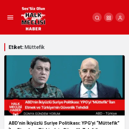
Etiket:
Müttefik
ABD’nin İkiyüzlü Suriye Politikası: YPG’yi “Müttefik”