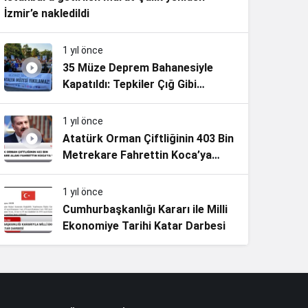
İzmir’e nakledildi
1 yıl önce
35 Müze Deprem Bahanesiyle
Kapatıldı: Tepkiler Çığ Gibi
Büyüyor
1 yıl önce
Atatürk Orman Çiftliğinin 403 Bin
Metrekare Fahrettin Koca’ya
Verildi!
1 yıl önce
Cumhurbaşkanlığı Kararı ile Milli
Ekonomiye Tarihi Katar Darbesi