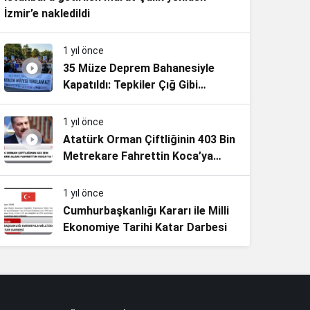
İzmir’e nakledildi
1 yıl önce
35 Müze Deprem Bahanesiyle
Kapatıldı: Tepkiler Çığ Gibi
Büyüyor
1 yıl önce
Atatürk Orman Çiftliğinin 403 Bin
Metrekare Fahrettin Koca’ya
Verildi!
1 yıl önce
Cumhurbaşkanlığı Kararı ile Milli
Ekonomiye Tarihi Katar Darbesi