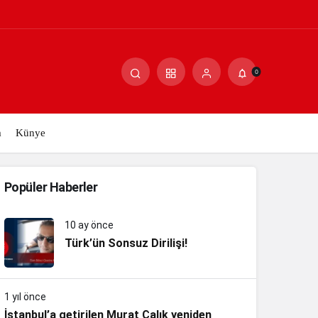
0
m
Künye
Popüler Haberler
10 ay önce
Türk’ün Sonsuz Dirilişi!
1 yıl önce
İstanbul’a getirilen Murat Çalık yeniden