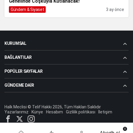
Genelinde Coşkuyla Kutlanacak!
Gündem & Siyaset
3 ay önce
KURUMSAL
BAĞLANTILAR
POPÜLER SAYFALAR
GÜNDEME DAIR
Halk Meclisi © Telif Hakkı 2026, Tüm Hakları Saklıdır
Yazarlarımız
Künye
Hesabım
Gizlilik politikası
İletişim
0
Abone ol