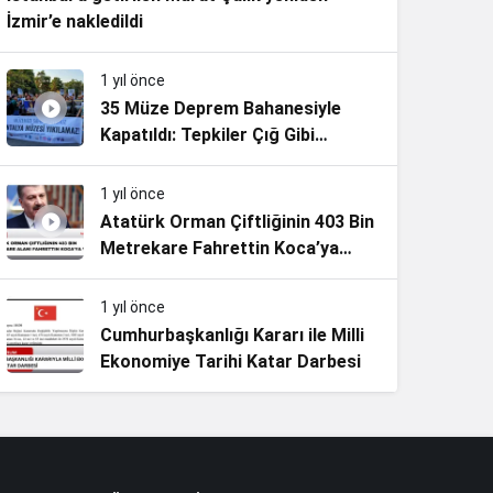
İzmir’e nakledildi
1 yıl önce
35 Müze Deprem Bahanesiyle
Kapatıldı: Tepkiler Çığ Gibi
Büyüyor
1 yıl önce
Atatürk Orman Çiftliğinin 403 Bin
Metrekare Fahrettin Koca’ya
Verildi!
1 yıl önce
Cumhurbaşkanlığı Kararı ile Milli
Ekonomiye Tarihi Katar Darbesi