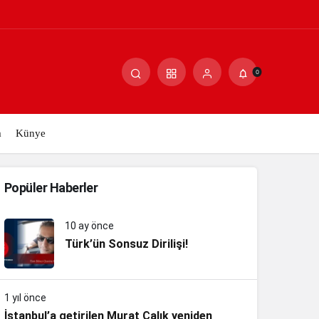
0
m
Künye
Popüler Haberler
10 ay önce
Türk’ün Sonsuz Dirilişi!
1 yıl önce
İstanbul’a getirilen Murat Çalık yeniden