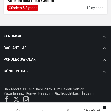
Bodrum’daki Lüks Gecesi
Gündem & Siyaset
12 ay önce
KURUMSAL
BAĞLANTILAR
POPÜLER SAYFALAR
GÜNDEME DAIR
Halk Meclisi © Telif Hakkı 2026, Tüm Hakları Saklıdır
Yazarlarımız
Künye
Hesabım
Gizlilik politikası
İletişim
0
Abone ol