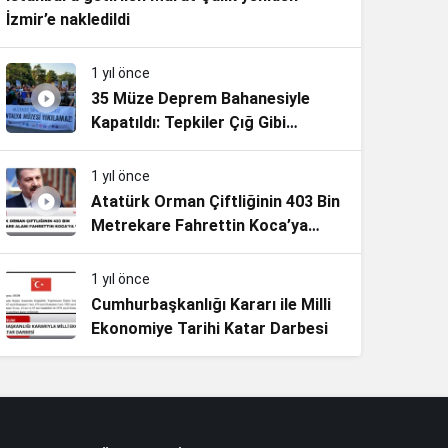
İzmir’e nakledildi
1 yıl önce
35 Müze Deprem Bahanesiyle
Kapatıldı: Tepkiler Çığ Gibi
Büyüyor
1 yıl önce
Atatürk Orman Çiftliğinin 403 Bin
Metrekare Fahrettin Koca’ya
Verildi!
1 yıl önce
Cumhurbaşkanlığı Kararı ile Milli
Ekonomiye Tarihi Katar Darbesi