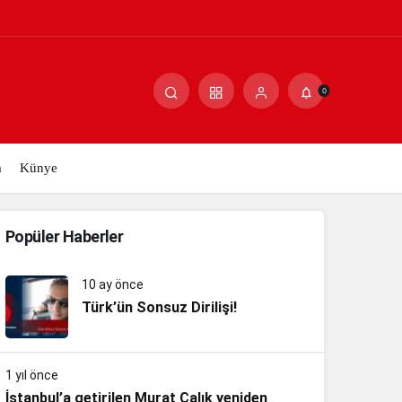
0
m
Künye
Popüler Haberler
10 ay önce
Türk’ün Sonsuz Dirilişi!
1 yıl önce
İstanbul’a getirilen Murat Çalık yeniden