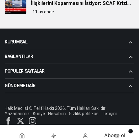
İlişkilerini Koparmasını İstiyor: SCAF Krizi
Gündemi Sarstı
11 ay önce
KURUMSAL
BAĞLANTILAR
POPÜLER SAYFALAR
GÜNDEME DAIR
Halk Meclisi © Telif Hakkı 2026, Tüm Hakları Saklıdır
Yazarlarımız
Künye
Hesabım
Gizlilik politikası
İletişim
0
Abone ol