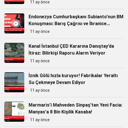
Dosyaları Nasıl Sızdırılıyor?
11 ay önce
Endonezya Cumhurbaşkanı Subianto’nun BM
Konuşması: Barış Çağrısı ve İbranice
“Şalom” Mesajı
11 ay önce
Kanal İstanbul ÇED Kararına Danıştay’da
İtiraz: Bilirkişi Raporu Alarm Veriyor
11 ay önce
İznik Gölü hızla kuruyor! Fabrikalar Yeraltı
Su Çekmeye Devam Ediyor
11 ay önce
Marmaris’i Mahveden Sinpaş’tan Yeni Facia:
Manyas’a 8 Bin Kişilik Kasaba!
11 ay önce