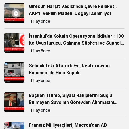
Giresun Harşit Vadisi’nde Çevre Felaketi:
AKP’li Vekilin Madeni Doğayı Zehirliyor
11 ay önce
İstanbul’da Kokain Operasyonu İddiaları: 130
Kg Uyuşturucu, Çalınma Şüphesi ve Şüpheli
Belgeler ve MHP ilişkisi
11 ay önce
Selanik’teki Atatürk Evi, Restorasyon
Bahanesi ile Hala Kapalı
11 ay önce
Başkan Trump, Siyasi Rakiplerini Suçlu
Bulmayan Savcının Görevden Alınmasını
İstedi
11 ay önce
Fransız Milliyetçileri, Macron’dan AB