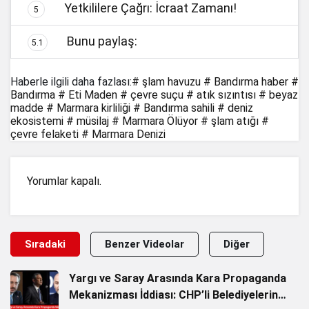
Yetkililere Çağrı: İcraat Zamanı!
5
Bunu paylaş:
5.1
Haberle ilgili daha fazlası:
# şlam havuzu
# Bandırma haber
#
Bandırma
# Eti Maden
# çevre suçu
# atık sızıntısı
# beyaz
madde
# Marmara kirliliği
# Bandırma sahili
# deniz
ekosistemi
# müsilaj
# Marmara Ölüyor
# şlam atığı
#
çevre felaketi
# Marmara Denizi
Yorumlar kapalı.
Sıradaki
Benzer Videolar
Diğer
Yargı ve Saray Arasında Kara Propaganda
Mekanizması İddiası: CHP’li Belediyelerin