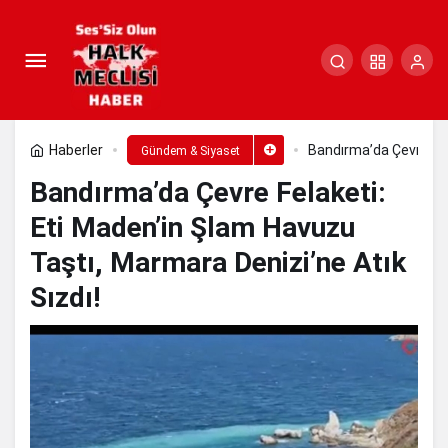
Bandırma’da Çevre Felaketi: Eti
Maden’in Şlam Havuzu Taştı, Marmara
Paylaş
Yorum Yap
Denizi’ne Atık Sızdı!
Haberler
Bandırma’da Çevre Fel
Gündem & Siyaset
Bandırma’da Çevre Felaketi:
Eti Maden’in Şlam Havuzu
Taştı, Marmara Denizi’ne Atık
Sızdı!