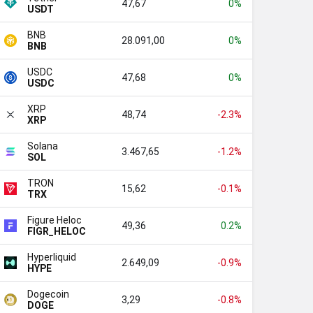
47,67
0%
USDT
BNB
28.091,00
0%
BNB
USDC
47,68
0%
USDC
XRP
48,74
-2.3%
XRP
Solana
3.467,65
-1.2%
SOL
TRON
15,62
-0.1%
TRX
Figure Heloc
49,36
0.2%
FIGR_HELOC
Hyperliquid
2.649,09
-0.9%
HYPE
Dogecoin
3,29
-0.8%
DOGE