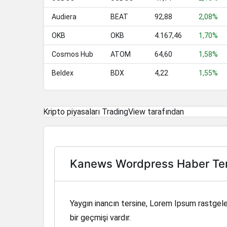
GRAM
Gram (prev. Toncoin)
Audiera
BEAT
92,88
2,08%
LTC
Litecoin
OKB
OKB
4.167,46
1,70%
USDG
Global Dollar
Cosmos Hub
ATOM
64,60
1,58%
Beldex
BDX
4,22
CC
1,55%
Canton
USYC
Circle USYC
Kripto piyasaları
TradingView tarafından
HBAR
Hedera
AVAX
Avalanche
SUI
Sui
Kanews Wordpress Haber Te
PYUSD
PayPal USD
SHIB
Shiba Inu
Yaygın inancın tersine, Lorem Ipsum rastgele
BlackRock USD
bir geçmişi vardır.
BUIDL
Institutional Digital Liquidity