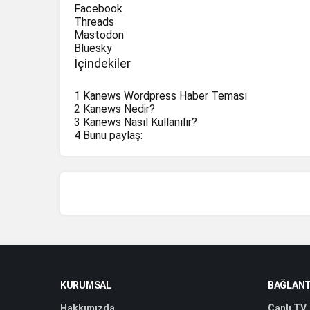
Facebook
ASTER
Aster
Threads
Mastodon
RLUSD
Ripple USD
Bluesky
İçindekiler
USDD
USDD
1
Kanews Wordpress Haber Teması
M
MemeCore
2
Kanews Nedir?
3
Kanews Nasıl Kullanılır?
USDF
Falcon USD
4
Bunu paylaş:
AAVE
Aave
DOT
Polkadot
MNT
Mantle
BFUSD
BFUSD
SKY
Sky
MORPHO
Morpho
KURUMSAL
BAĞLANT
Hakkımızda
Canlı TV