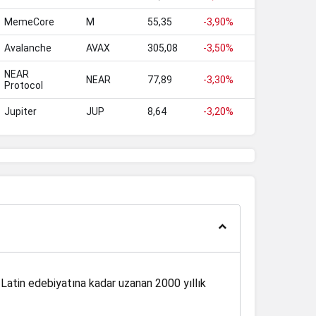
MemeCore
M
55,35
-3,90%
Avalanche
AVAX
305,08
-3,50%
NEAR
NEAR
77,89
-3,30%
Protocol
Jupiter
JUP
8,64
-3,20%
 Latin edebiyatına kadar uzanan 2000 yıllık