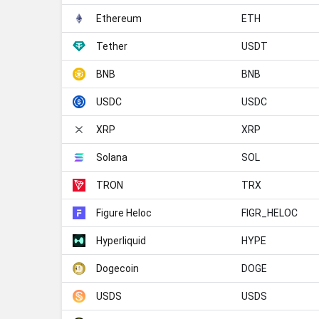
ETH
Ethereum
USDT
Tether
BNB
BNB
USDC
USDC
XRP
XRP
SOL
Solana
TRX
TRON
FIGR_HELOC
Figure Heloc
HYPE
Hyperliquid
DOGE
Dogecoin
USDS
USDS