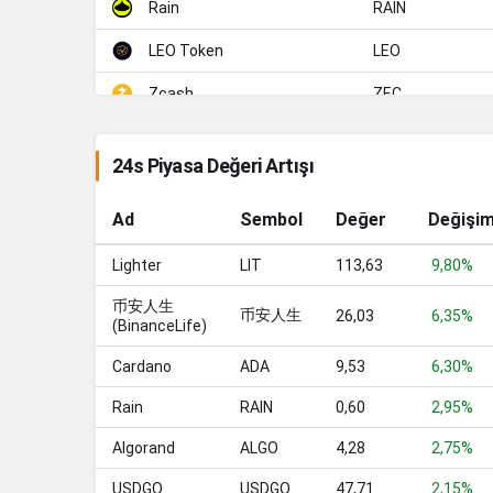
RAIN
Rain
LEO
LEO Token
ZEC
Zcash
ADA
Cardano
24s Piyasa Değeri Artışı
XMR
Monero
Ad
Sembol
Değer
Değişi
WBT
WhiteBIT Coin
Lighter
LIT
113,63
LINK
9,80%
Chainlink
币安人生
XLM
Stellar
币安人生
26,03
6,35%
(BinanceLife)
DAI
Dai
Cardano
ADA
9,53
6,30%
BCH
Bitcoin Cash
Rain
RAIN
0,60
2,95%
USD1
USD1
Algorand
ALGO
4,28
2,75%
USDE
Ethena USDe
USDGO
USDGO
47,71
2,15%