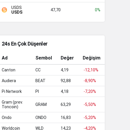
USDS
47,70
0%
USDS
24s En Çok Düşenler
Ad
Sembol
Değer
Değişim
Canton
CC
4,19
-12,10%
Audiera
BEAT
92,88
-8,90%
Pi Network
PI
4,18
-7,20%
Gram (prev.
GRAM
63,29
-5,50%
Toncoin)
Ondo
ONDO
16,83
-5,20%
Worldcoin
WLD
14,23
-4,20%