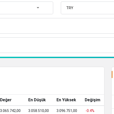
Değer
En Düşük
En Yüksek
Değişim
3.065.742,00
3.058.510,00
3.096.751,00
-0.4%