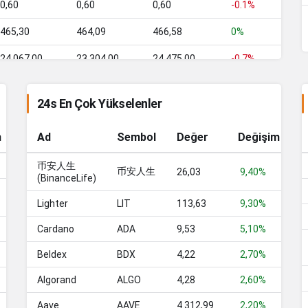
0,60
0,60
0,60
-0.1%
465,30
464,09
466,58
0%
24.067,00
23.304,00
24.475,00
-0.7%
9,53
8,96
10,06
5.1%
24s En Çok Yükselenler
17.599,22
17.131,44
17.671,58
1.2%
m
Ad
Sembol
Değer
Değişim
2.653,55
2.650,49
2.682,59
-0.4%
388,41
币安人生
384,68
397,27
0.5%
币安人生
26,03
9,40%
(BinanceLife)
7,62
7,61
7,78
-1.1%
Lighter
LIT
113,63
9,30%
47,70
47,68
47,73
0%
Cardano
ADA
9,53
5,10%
10.182,88
10.053,25
10.274,24
0.2%
Beldex
BDX
4,22
2,70%
47,68
47,66
47,71
0%
Algorand
ALGO
4,28
2,60%
47,68
47,67
47,71
0%
Aave
AAVE
4.312,99
2,20%