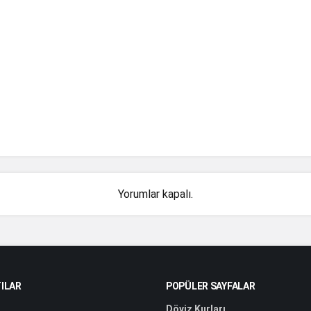
28,62
28,53
29,00
-0.9%
47,71
47,69
47,73
0%
47,66
47,59
47,69
0.1%
55,35
53,63
57,39
-3.9%
47,50
47,46
47,58
-0.1%
4.312,99
4.173,07
4.344,72
2.2%
39,00
38,87
40,23
-2.6%
Yorumlar kapalı.
19,49
19,19
19,59
1.5%
47,62
47,58
47,66
0%
2,63
2,62
2,71
-2.3%
90,35
89,72
91,62
-0.2%
ILAR
POPÜLER SAYFALAR
Döviz Kurları