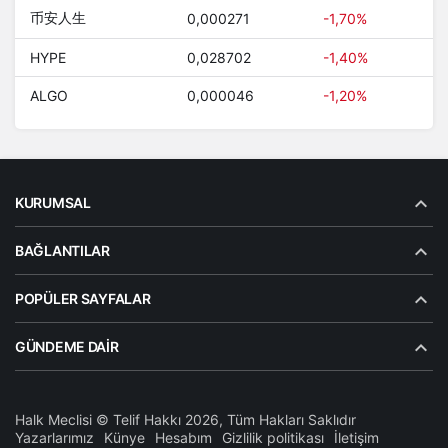
币安人生
0,000271
-1,70%
HYPE
0,028702
-1,40%
ALGO
0,000046
-1,20%
KURUMSAL
BAĞLANTILAR
POPÜLER SAYFALAR
GÜNDEME DAIR
Halk Meclisi © Telif Hakkı 2026, Tüm Hakları Saklıdır
Yazarlarımız
Künye
Hesabım
Gizlilik politikası
İletişim