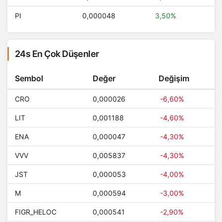
PI
0,000048
3,50%
24s En Çok Düşenler
Sembol
Değer
Değişim
CRO
0,000026
-6,60%
LIT
0,001188
-4,60%
ENA
0,000047
-4,30%
VVV
0,005837
-4,30%
JST
0,000053
-4,00%
M
0,000594
-3,00%
FIGR_HELOC
0,000541
-2,90%