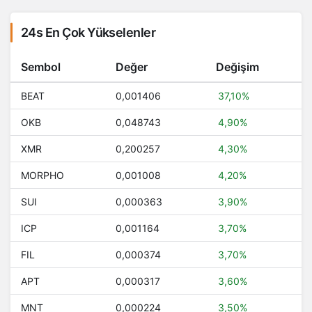
24s En Çok Yükselenler
Sembol
Değer
Değişim
BEAT
0,001406
37,10%
OKB
0,048743
4,90%
XMR
0,200257
4,30%
MORPHO
0,001008
4,20%
SUI
0,000363
3,90%
ICP
0,001164
3,70%
FIL
0,000374
3,70%
APT
0,000317
3,60%
MNT
0,000224
3,50%