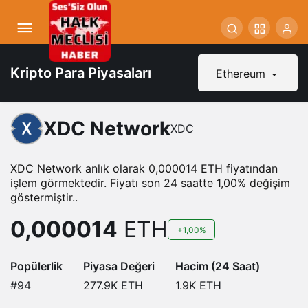
Kripto Para Piyasaları
Ethereum
XDC Network
XDC
XDC Network anlık olarak 0,000014 ETH fiyatından
işlem görmektedir. Fiyatı son 24 saatte 1,00% değişim
göstermiştir..
0,000014
ETH
+1,00%
Popülerlik
Piyasa Değeri
Hacim (24 Saat)
#94
277.9K
ETH
1.9K
ETH