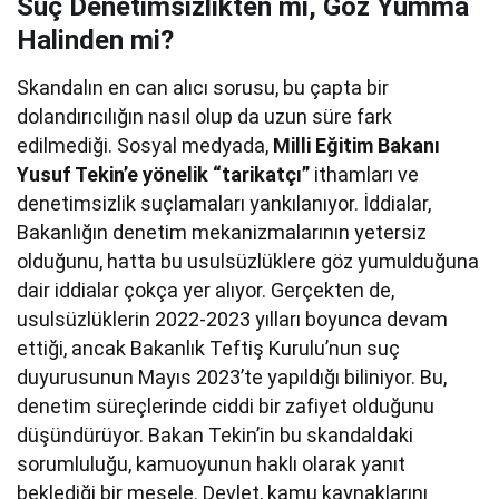
Suç Denetimsizlikten mi, Göz Yumma
Halinden mi?
Skandalın en can alıcı sorusu, bu çapta bir
dolandırıcılığın nasıl olup da uzun süre fark
edilmediği. Sosyal medyada,
Milli Eğitim Bakanı
Yusuf Tekin’e yönelik “tarikatçı”
ithamları ve
denetimsizlik suçlamaları yankılanıyor. İddialar,
Bakanlığın denetim mekanizmalarının yetersiz
olduğunu, hatta bu usulsüzlüklere göz yumulduğuna
dair iddialar çokça yer alıyor. Gerçekten de,
usulsüzlüklerin 2022-2023 yılları boyunca devam
ettiği, ancak Bakanlık Teftiş Kurulu’nun suç
duyurusunun Mayıs 2023’te yapıldığı biliniyor. Bu,
denetim süreçlerinde ciddi bir zafiyet olduğunu
düşündürüyor. Bakan Tekin’in bu skandaldaki
sorumluluğu, kamuoyunun haklı olarak yanıt
beklediği bir mesele. Devlet, kamu kaynaklarını