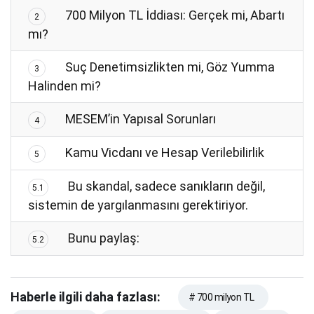
700 Milyon TL İddiası: Gerçek mi, Abartı
2
mı?
Suç Denetimsizlikten mi, Göz Yumma
3
Halinden mi?
MESEM’in Yapısal Sorunları
4
Kamu Vicdanı ve Hesap Verilebilirlik
5
Bu skandal, sadece sanıkların değil,
5.1
sistemin de yargılanmasını gerektiriyor.
Bunu paylaş:
5.2
Haberle ilgili daha fazlası:
# 700 milyon TL