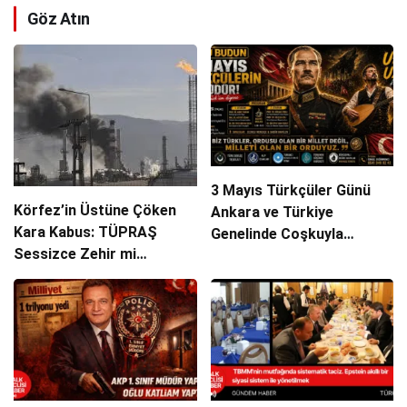
Göz Atın
3 Mayıs Türkçüler Günü
Körfez’in Üstüne Çöken
Ankara ve Türkiye
Kara Kabus: TÜPRAŞ
Genelinde Coşkuyla
Sessizce Zehir mi
Kutlanacak!
Saçıyor?