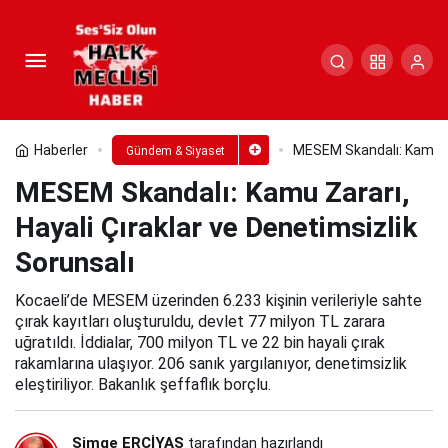
MESEM Skandalı: Kamu Zararı,
Hayali Çıraklar ve Denetimsizlik Sorunsalı
Paylaş
Yorum Yap
Haberler
MESEM Skandalı: Kamu Zar
Gündem & Siyaset
MESEM Skandalı: Kamu Zararı,
Hayali Çıraklar ve Denetimsizlik
Sorunsalı
Kocaeli’de MESEM üzerinden 6.233 kişinin verileriyle sahte
çırak kayıtları oluşturuldu, devlet 77 milyon TL zarara
uğratıldı. İddialar, 700 milyon TL ve 22 bin hayali çırak
rakamlarına ulaşıyor. 206 sanık yargılanıyor, denetimsizlik
eleştiriliyor. Bakanlık şeffaflık borçlu.
Simge ERCİYAS
tarafından hazırlandı