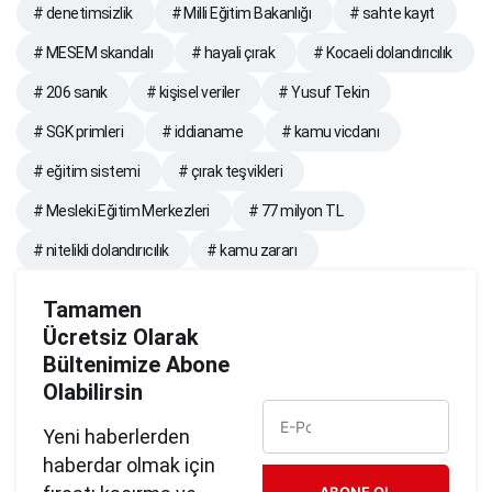
# denetimsizlik
# Milli Eğitim Bakanlığı
# sahte kayıt
# MESEM skandalı
# hayali çırak
# Kocaeli dolandırıcılık
# 206 sanık
# kişisel veriler
# Yusuf Tekin
# SGK primleri
# iddianame
# kamu vicdanı
# eğitim sistemi
# çırak teşvikleri
# Mesleki Eğitim Merkezleri
# 77 milyon TL
# nitelikli dolandırıcılık
# kamu zararı
Tamamen
Ücretsiz Olarak
Bültenimize Abone
Olabilirsin
Yeni haberlerden
haberdar olmak için
ABONE OL