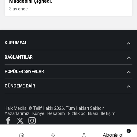
Maddesini Çiğnedi.
3 ay önce
KURUMSAL
BAĞLANTILAR
POPÜLER SAYFALAR
GÜNDEME DAIR
Halk Meclisi © Telif Hakkı 2026, Tüm Hakları Saklıdır
Yazarlarımız
Künye
Hesabım
Gizlilik politikası
İletişim
0
Abone ol