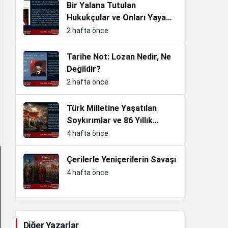
Bir Yalana Tutulan
Hukukçular ve Onları Yayan
Yaverler Halkı Aldatmaktan
2 hafta önce
Vazgeçin
Tarihe Not: Lozan Nedir, Ne
Değildir?
2 hafta önce
Türk Milletine Yaşatılan
Soykırımlar ve 86 Yıllık
Hesaplaşma
4 hafta önce
Çerilerle Yeniçerilerin Savaşı
4 hafta önce
Slav kardeşliğini koruma ve
Nazizm ile mücadele…
Diğer Yazarlar