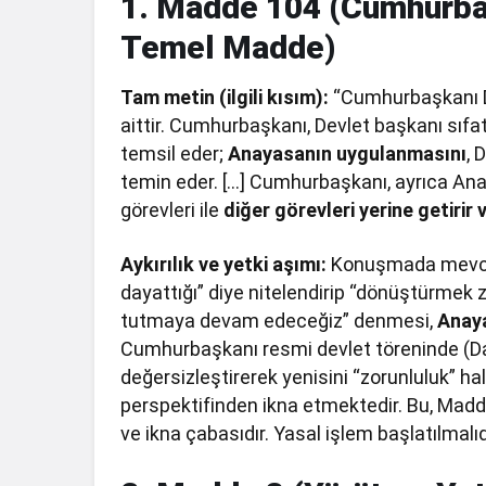
1. Madde 104 (Cumhurbaş
Temel Madde)
Tam metin (ilgili kısım):
“Cumhurbaşkanı D
aittir. Cumhurbaşkanı, Devlet başkanı sıfatı
temsil eder;
Anayasanın uygulanmasını
, 
temin eder. […] Cumhurbaşkanı, ayrıca A
görevleri ile
diğer görevleri yerine getirir v
Aykırılık ve yetki aşımı:
Konuşmada mevcut 
dayattığı” diye nitelendirip “dönüştürmek
tutmaya devam edeceğiz” denmesi,
Anaya
Cumhurbaşkanı resmi devlet töreninde (Dan
değersizleştirerek yenisini “zorunluluk” h
perspektifinden ikna etmektedir. Bu, Madde
ve ikna çabasıdır. Yasal işlem başlatılmalıd