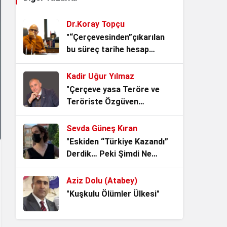
Yersen
4 hafta önce
Dr.Koray Topçu
TBMM’nin Yok Hükmü
"“Çerçevesinden”çıkarılan
1 ay önce
bu süreç tarihe hesap
verecek."
Kadir Uğur Yılmaz
Bu, Düzen ile Düzülenin
"Çerçeve yasa Teröre ve
oyunu! Akademik Rapor
Teröriste Özgüven
3 ay önce
vermekten başka işe
YARAMAZ!"
Sevda Güneş Kıran
ALMAN VAKIFLARI VE GİZLİ
"Eskiden “Türkiye Kazandı”
AJANDALARI
Derdik… Peki Şimdi Ne
3 ay önce
Oldu?"
Aziz Dolu (Atabey)
İran, BAE’de bulunan bulut
"Kuşkulu Ölümler Ülkesi"
tohumlama tesisini vurdu.
Aselsan Projeyi devir mi
3 ay önce
alıyor?