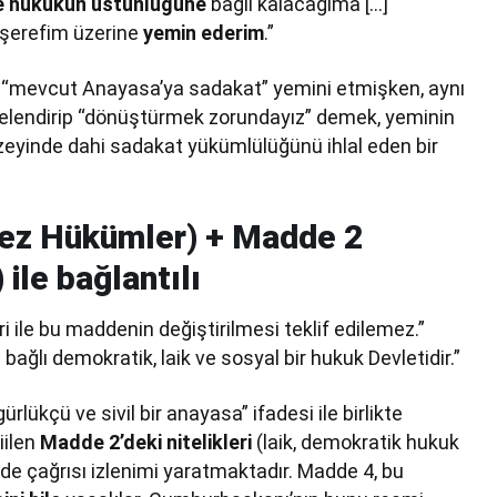
e hukukun üstünlüğüne
bağlı kalacağıma […]
şerefim üzerine
yemin ederim
.”
“mevcut Anayasa’ya sadakat” yemini etmişken, aynı
telendirip “dönüştürmek zorundayız” demek, yeminin
üzeyinde dahi sadakat yükümlülüğünü ihlal eden bir
mez Hükümler) + Madde 2
 ile bağlantılı
i ile bu maddenin değiştirilmesi teklif edilemez.”
 bağlı demokratik, laik ve sosyal bir hukuk Devletidir.”
ürlükçü ve sivil bir anayasa” ifadesi ile birlikte
iilen
Madde 2’deki nitelikleri
(laik, demokratik hukuk
ade çağrısı izlenimi yaratmaktadır. Madde 4, bu