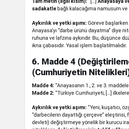
Tam metin (ilgili kısım):
“[…]
Anayasaya v
sadakatle
bağlı kalacağıma namusum ve 
Aykırılık ve yetki aşımı:
Göreve başlarken 
Anayasa’yı “darbe ürünü dayatma” diye ni
ruhuna ve lafzına aykırıdır. Bu, düşünce d
ikna çabasıdır. Yasal işlem başlatılmalıdır.
6. Madde 4 (Değiştirile
(Cumhuriyetin Nitelikleri)
Madde 4:
“Anayasanın 1., 2. ve 3. maddeler
Madde 2:
“Türkiye Cumhuriyeti, […] ilkelere
Aykırılık ve yetki aşımı:
“Yeni, kuşatıcı, özg
“darbecilerin dayattığı çerçeve” eleştirisi, f
devleti) değiştirmeye yönelik bir kurucu ir