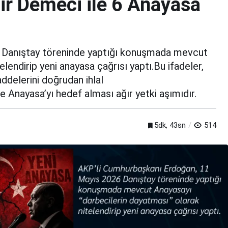
ir Demeci ile 6 Anayasa
 Danıştay töreninde yaptığı konuşmada mevcut
lendirip yeni anayasa çağrısı yaptı.Bu ifadeler,
addelerini doğrudan ihlal
 Anayasa’yı hedef alması ağır yetki aşımıdır.
5dk, 43sn
514