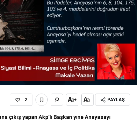
2
+
-
PAYLAŞ
na çıkış yapan Akp’li Başkan yine Anayasayı