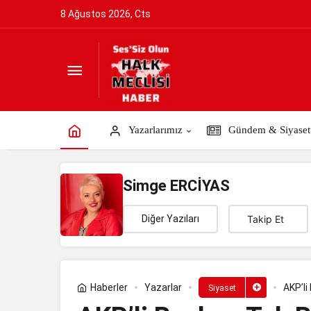
8 Ağustos 2026, Cts
AKP’li Başkan Tek Bir Demeci ile 6 An
Yazarlarımız
Gündem & Siyaset
Simge ERCİYAS
Diğer Yazıları
Takip Et
Haberler
Yazarlar
AKP’li
Siyaset