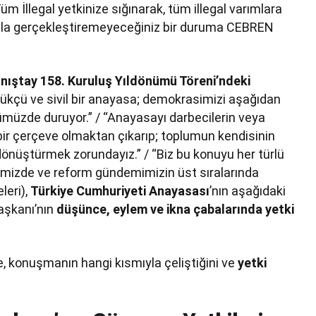
m İllegal yetkinize sığınarak, tüm illegal varımlara
a asla gerçekleştiremeyeceğiniz bir duruma CEBREN
Danıştay 158. Kuruluş Yıldönümü Töreni’ndeki
ürlükçü ve sivil bir anayasa; demokrasimizi aşağıdan
müzde duruyor.” / “Anayasayı darbecilerin veya
 bir çerçeve olmaktan çıkarıp; toplumun kendisinin
 dönüştürmek zorundayız.” / “Biz bu konuyu her türlü
imizde ve reform gündemimizin üst sıralarında
leri),
Türkiye Cumhuriyeti Anayasası
’nın aşağıdaki
şkanı’nın
düşünce, eylem ve ikna çabalarında yetki
te, konuşmanın hangi kısmıyla çeliştiğini ve
yetki