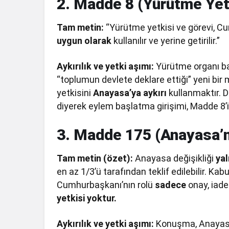
2. Madde 8 (Yürütme Yetk
Tam metin:
“Yürütme yetkisi ve görevi, C
uygun olarak
kullanılır ve yerine getirilir.”
Aykırılık ve yetki aşımı:
Yürütme organı baş
“toplumun devlete deklare ettiği” yeni bi
yetkisini
Anayasa’ya aykırı
kullanmaktır. 
diyerek eylem başlatma girişimi, Madde 8’i 
3. Madde 175 (Anayasa’nı
Tam metin (özet):
Anayasa değişikliği
yal
en az 1/3’ü tarafından teklif edilebilir. Kab
Cumhurbaşkanı’nın rolü
sadece
onay, iade
yetkisi yoktur.
Aykırılık ve yetki aşımı:
Konuşma, Anayasa