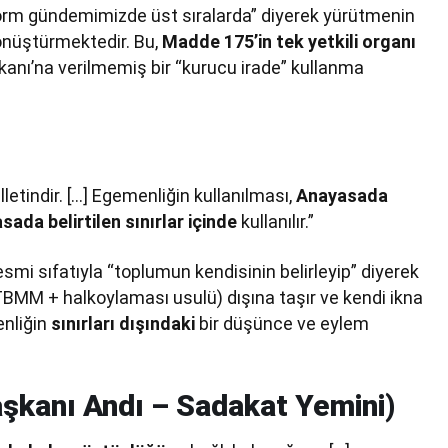
eform gündemimizde üst sıralarda” diyerek yürütmenin
önüştürmektedir. Bu,
Madde 175’in tek yetkili organı
nı’na verilmemiş bir “kurucu irade” kullanma
letindir. […] Egemenliğin kullanılması,
Anayasada
sada belirtilen sınırlar içinde
kullanılır.”
i sıfatıyla “toplumun kendisinin belirleyip” diyerek
TBMM + halkoylaması usulü) dışına taşır ve kendi ikna
enliğin
sınırları dışındaki
bir düşünce ve eylem
kanı Andı – Sadakat Yemini)