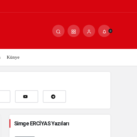
Paylaş
Yorum Yap
0
m
Künye
Simge ERCİYAS Yazıları