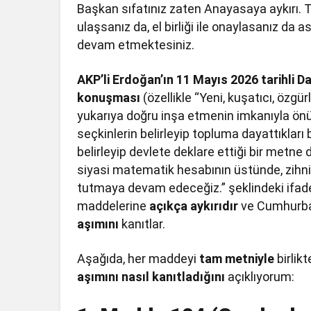
Başkan sıfatınız zaten Anayasaya aykırı. Tü
ulaşsanız da, el birliği ile onaylasanız d
devam etmektesiniz.
AKP’li Erdoğan’ın 11 Mayıs 2026 tarihli 
konuşması
(özellikle “Yeni, kuşatıcı, özg
yukarıya doğru inşa etmenin imkanıyla önü
seçkinlerin belirleyip topluma dayattıkları
belirleyip devlete deklare ettiği bir metne
siyasi matematik hesabının üstünde, zihn
tutmaya devam edeceğiz.” şeklindeki ifade
maddelerine
açıkça aykırıdır
ve Cumhurba
aşımını
kanıtlar.
Aşağıda, her maddeyi
tam metniyle
birlik
aşımını nasıl kanıtladığını
açıklıyorum: