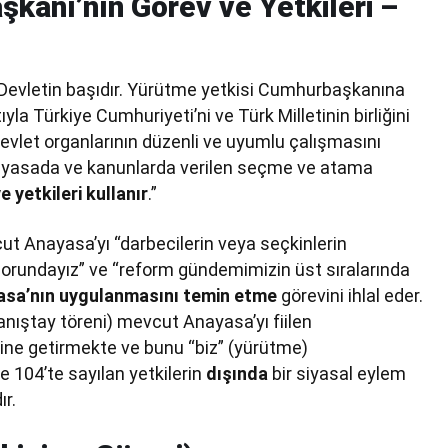
kanı’nın Görev ve Yetkileri –
evletin başıdır. Yürütme yetkisi Cumhurbaşkanına
yla Türkiye Cumhuriyeti’ni ve Türk Milletinin birliğini
Devlet organlarının düzenli ve uyumlu çalışmasını
nayasada ve kanunlarda verilen seçme ve atama
e yetkileri kullanır
.”
Anayasa’yı “darbecilerin veya seçkinlerin
 zorundayız” ve “reform gündemimizin üst sıralarında
sa’nın uygulanmasını temin etme
görevini ihlal eder.
ıştay töreni) mevcut Anayasa’yı fiilen
aline getirmekte ve bunu “biz” (yürütme)
 104’te sayılan yetkilerin
dışında
bir siyasal eylem
ır.