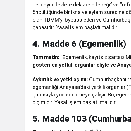
belirleyip devlete deklare edeceği” ve “r
öncülüğünde bir ikna ve eylem sürecine d
olan TBMM’yi bypass eden ve Cumhurbaşka
çabasıdır. Yasal işlem başlatılmalıdır.
4. Madde 6 (Egemenlik)
Tam metin:
“Egemenlik, kayıtsız şartsız Mil
gösterilen yetkili organlar eliyle ve Anaya
Aykırılık ve yetki aşımı:
Cumhurbaşkanı resm
egemenliği Anayasa’daki yetkili organlar (
çabasıyla yönlendirmeye çalışır. Bu, egem
biçimidir. Yasal işlem başlatılmalıdır.
5. Madde 103 (Cumhurbaş