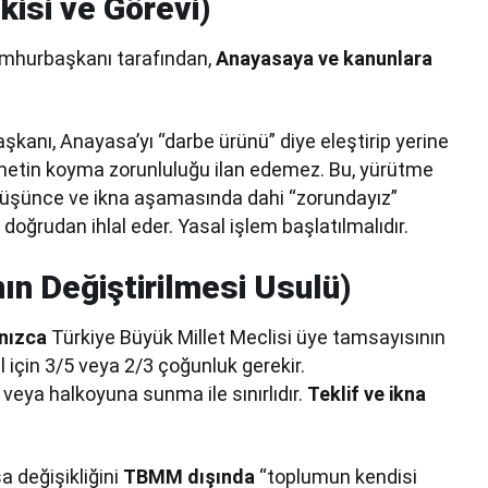
isi ve Görevi)
umhurbaşkanı tarafından,
Anayasaya ve kanunlara
kanı, Anayasa’yı “darbe ürünü” diye eleştirip yerine
r metin koyma zorunluluğu ilan edemez. Bu, yürütme
Düşünce ve ikna aşamasında dahi “zorundayız”
doğrudan ihlal eder. Yasal işlem başlatılmalıdır.
n Değiştirilmesi Usulü)
nızca
Türkiye Büyük Millet Meclisi üye tamsayısının
ul için 3/5 veya 2/3 çoğunluk gerekir.
 veya halkoyuna sunma ile sınırlıdır.
Teklif ve ikna
 değişikliğini
TBMM dışında
“toplumun kendisi