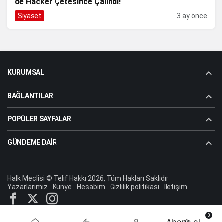
de Hacker Çetesince Çalındı!
Siyaset
3 ay önce
KURUMSAL
BAĞLANTILAR
POPÜLER SAYFALAR
GÜNDEME DAIR
Halk Meclisi © Telif Hakkı 2026, Tüm Hakları Saklıdır
Yazarlarımız
Künye
Hesabım
Gizlilik politikası
İletişim
0
Abone ol