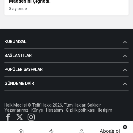
Maddesini Çiğnedi.
3 ay önce
KURUMSAL
BAĞLANTILAR
POPÜLER SAYFALAR
GÜNDEME DAIR
Halk Meclisi © Telif Hakkı 2026, Tüm Hakları Saklıdır
Yazarlarımız
Künye
Hesabım
Gizlilik politikası
İletişim
0
Abone ol