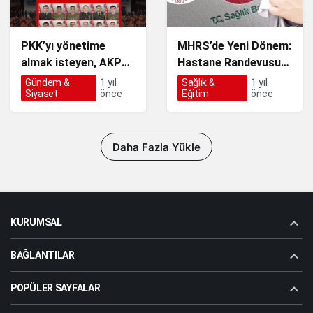
PKK’yı yönetime
MHRS’de Yeni Dönem:
almak isteyen, AKP
Hastane Randevusu
MHP bloğu Önergeyi
Öncesi Aile Hekimi
Gündem &
1 yıl
Sağlık &
1 yıl
Siyaset
önce
Eğitim
önce
reddetti.
Zorunluluğu
Daha Fazla Yükle
KURUMSAL
BAĞLANTILAR
POPÜLER SAYFALAR