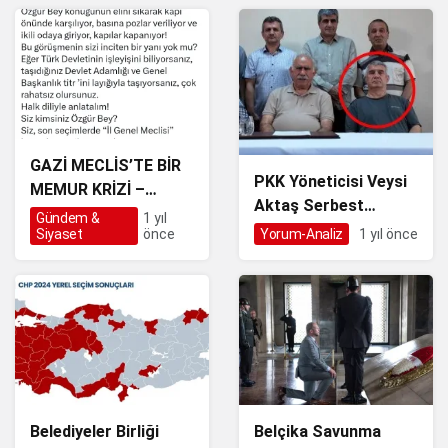
GAZİ MECLİS’TE BİR
PKK Yöneticisi Veysi
MEMUR KRİZİ –
Aktaş Serbest
SERDAROĞLU’NDAN
Gündem &
1 yıl
Bırakıldı: Milletin
Siyaset
önce
Yorum-Analiz
1 yıl önce
TARİHE NOT: “MİT
Vicdanı Ayaklar
BAŞKANINI KAPIDA
Altında
KARŞILAYAN ÖZGÜR
ÖZEL, MAKAMINI ALT
ÜST ETMİŞTİR!”
Belediyeler Birliği
Belçika Savunma