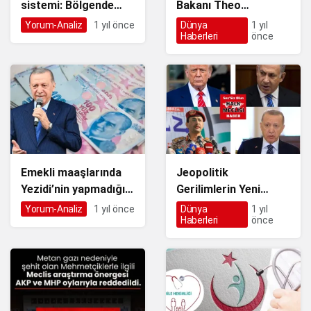
sistemi: Bölgende
Bakanı Theo
kafana göre takıl
Francken’den
Yorum-Analiz
1 yıl önce
Dünya
1 yıl
Haberleri
önce
sistemi HATA
Anıtkabir’de Anlamlı
veriyor…
Saygı Duruşu
Emekli maaşlarında
Jeopolitik
Yezidi’nin yapmadığını
Gerilimlerin Yeni
yaptılar!
Boyutu
Yorum-Analiz
1 yıl önce
Dünya
1 yıl
Haberleri
önce