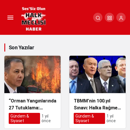
Son Yazılar
“Orman Yangınlarında
TBMM’nin 100.yıl
27 Tutuklama:
Sınavı: Halka Rağmen
Sabotaj Olasılığı
yasa dışı Komisyon
Gündem &
1 yıl
Gündem &
1 yıl
Siyaset
önce
Siyaset
önce
Gündemde!”