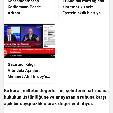
Kahramanmaraş
TBMM’nin mutfağında
Katliamının Perde
sistematik taciz.
Arkası
Epstein akıllı bir siyasi
sistem ile yönetilmek
Gazeteci Kılığı
Altındaki Ajanlar:
Mehmet Akif Ersoy’un
Tutuklanması
Bu karar, milletin değerlerine, şehitlerin hatırasına,
hukukun üstünlüğüne ve anayasanın ruhuna karşı
açık bir saygısızlık olarak değerlendiriliyor.