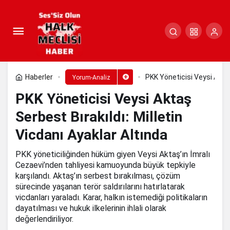
PKK Yöneticisi Veysi Aktaş
Serbest Bırakıldı: Milletin Vicdanı Ayaklar
Paylaş
Yorum Yap
Altında
Haberler
PKK Yöneticisi Veysi Aktaş
Yorum-Analiz
PKK Yöneticisi Veysi Aktaş
Serbest Bırakıldı: Milletin
Vicdanı Ayaklar Altında
PKK yöneticiliğinden hüküm giyen Veysi Aktaş’ın İmralı
Cezaevi’nden tahliyesi kamuoyunda büyük tepkiyle
karşılandı. Aktaş’ın serbest bırakılması, çözüm
sürecinde yaşanan terör saldırılarını hatırlatarak
vicdanları yaraladı. Karar, halkın istemediği politikaların
dayatılması ve hukuk ilkelerinin ihlali olarak
değerlendiriliyor.