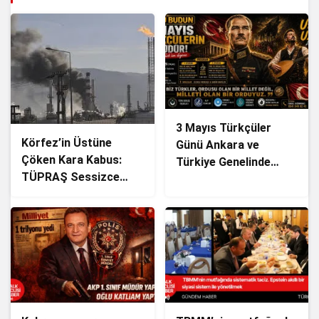
3 Mayıs Türkçüler
Körfez’in Üstüne
Günü Ankara ve
Çöken Kara Kabus:
Türkiye Genelinde
TÜPRAŞ Sessizce
Coşkuyla Kutlanacak!
Zehir mi Saçıyor?