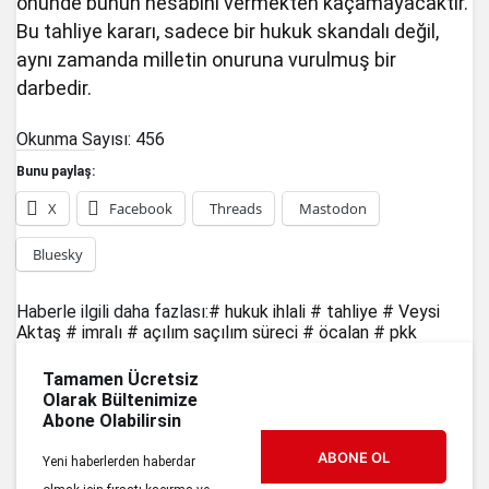
önünde bunun hesabını vermekten kaçamayacaktır.
Bu tahliye kararı, sadece bir hukuk skandalı değil,
aynı zamanda milletin onuruna vurulmuş bir
darbedir.
Okunma Sayısı:
456
Bunu paylaş:
X
Facebook
Threads
Mastodon
Bluesky
Haberle ilgili daha fazlası:
# hukuk ihlali
# tahliye
# Veysi
Aktaş
# imralı
# açılım saçılım süreci
# öcalan
# pkk
Tamamen Ücretsiz
Olarak Bültenimize
Abone Olabilirsin
ABONE OL
Yeni haberlerden haberdar